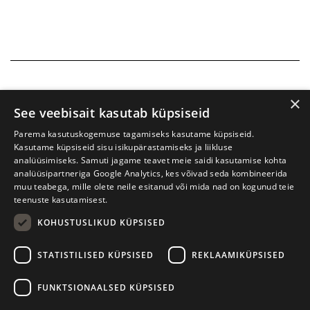
×
See veebisait kasutab küpsiseid
Parema kasutuskogemuse tagamiseks kasutame küpsiseid.
Kasutame küpsiseid sisu isikupärastamiseks ja liikluse
analüüsimiseks. Samuti jagame teavet meie saidi kasutamise kohta
analüüsipartneriga Google Analytics, kes võivad seda kombineerida
muu teabega, mille olete neile esitanud või mida nad on kogunud teie
teenuste kasutamisest.
KOHUSTUSLIKUD KÜPSISED
Prima Vista kirjandusfestival
W. Struve 1, Tartu 50091
STATISTILISED KÜPSISED
REKLAAMIKÜPSISED
+372 7427079
+372 56906836
FUNKTSIONAALSED KÜPSISED
info@kirjandusfestival.tartu.ee
Kontaktid