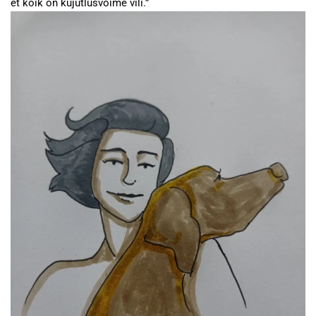
et kõik on kujutlusvõime vili.”