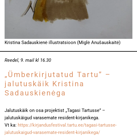
Kristina Sadauskienė illustratsioon (Miglė Anušauskaitė)
Reedel, 9. mail kl 16.30
„Ümberkirjutatud Tartu” –
jalutuskäik Kristina
Sadauskienėga
Jalutuskäik on osa projektist „Tagasi Tartusse” –
jalutuskäigud varasemate resident-kirjanikega.
Vt ka:
https://kirjandusfestival.tartu.ee/tagasi-tartusse-
jalutuskaigud-varasemate-resident-kirjanikega/