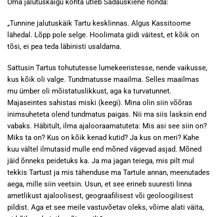
Oma jalutuskäigu kohta ütleb Sadauskienė nõnda:
„Tunnine jalutuskäik Tartu kesklinnas. Algus Kassitoome
lähedal. Lõpp pole selge. Hoolimata giidi väitest, et kõik on
tõsi, ei pea teda läbinisti usaldama.
Sattusin Tartus tohututesse lumekeeristesse, nende vaikusse,
kus kõik oli valge. Tundmatusse maailma. Selles maailmas
mu ümber oli mõistatuslikkust, aga ka turvatunnet.
Majaseintes sahistas miski (keegi). Mina olin siin võõras
inimsuheteta olend tundmatus paigas. Nii ma siis lasksin end
vabaks. Häbitult, ilma ajalooraamatuteta: Mis asi see siin on?
Miks ta on? Kus on kõik kenad kutid? Ja kus on meri? Kahe
kuu vältel ilmutasid mulle end mõned vägevad asjad. Mõned
jäid õnneks peidetuks ka. Ja ma jagan teiega, mis pilt mul
tekkis Tartust ja mis tähenduse ma Tartule annan, meenutades
aega, mille siin veetsin. Usun, et see erineb suuresti linna
ametlikust ajaloolisest, geograafilisest või geoloogilisest
pildist. Aga et see meile vastuvõetav oleks, võime alati väita,