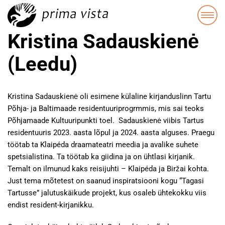
Kristina Sadauskienė
(Leedu)
Kristina Sadauskienė oli esimene külaline kirjanduslinn Tartu
Põhja- ja Baltimaade residentuuriprogrmmis, mis sai teoks
Põhjamaade Kultuuripunkti toel. Sadauskienė viibis Tartus
residentuuris 2023. aasta lõpul ja 2024. aasta alguses. Praegu
töötab ta Klaipéda draamateatri meedia ja avalike suhete
spetsialistina. Ta töötab ka giidina ja on ühtlasi kirjanik.
Temalt on ilmunud kaks reisijuhti – Klaipéda ja Biržai kohta.
Just tema mõtetest on saanud inspiratsiooni kogu “Tagasi
Tartusse” jalutuskäikude projekt, kus osaleb ühtekokku viis
endist resident-kirjanikku.