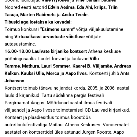
Soome luuletajad
Ville Hytönen
ja
Ville-Juhani Sutinen
Noored eesti autorid
Edvin Aedma
,
Eda Ahi
,
kriips
,
Triin
Tasuja
,
Märten Raidmets
ja
Andra Teede.
Tibusid aga loetakse ka kevadel:
Toimub konkursi
“Esimene samm”
võitja väljakuulutamine
ning
Virtuaalkassi arvustuste võistluse
võitjate
autasustamine.
16.00-18.00
Laulvate kirjanike kontsert
Athena keskuse
pööningusaalis. Luulet loevad ja laulavad
Villu
Tamme
,
Mathura
,
Lauri Sommer
,
Kaarel B. Väljamäe
,
Andreas
Kalkun
,
Kauksi Ülle
,
Merca
ja
Aapo Ilves
. Kontserti juhib
Ants
Johanson
.
Kontsert toimub tänavu neljandat korda. 2005. ja 2006. aastal
laulsid kirjanikud Tartu südalinna pargis festivali
Pargiraamatukogus. Möödunud aastal ilmus festivali
väljaandel ja Aapo Ilvese toimetamisel CD Laulvad kirjanikud.
Kontsert ja plaadiesitlus toimus koostöös
autorilaulufestivaliga Mailaul Athena Keskuses. Varasematel
aastatel on kontsertidel üles astunud Jürgen Rooste, Aapo