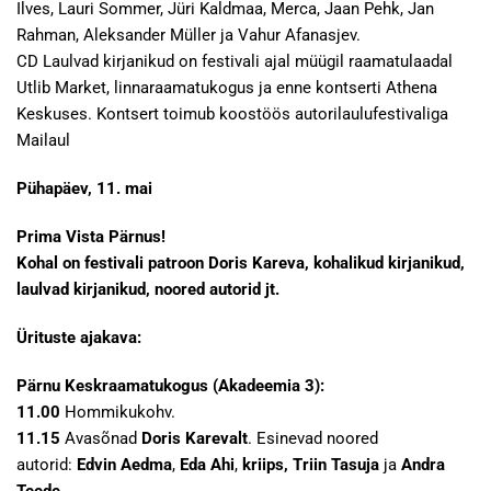
Ilves, Lauri Sommer, Jüri Kaldmaa, Merca, Jaan Pehk, Jan
Rahman, Aleksander Müller ja Vahur Afanasjev.
CD Laulvad kirjanikud on festivali ajal müügil raamatulaadal
Utlib Market, linnaraamatukogus ja enne kontserti Athena
Keskuses. Kontsert toimub koostöös autorilaulufestivaliga
Mailaul
Pühapäev, 11. mai
Prima Vista Pärnus!
Kohal on festivali patroon Doris Kareva, kohalikud kirjanikud,
laulvad kirjanikud, noored autorid jt.
Ürituste ajakava:
Pärnu Keskraamatukogus (Akadeemia 3):
11.00
Hommikukohv.
11.15
Avasõnad
Doris Karevalt
. Esinevad noored
autorid:
Edvin Aedma
,
Eda Ahi
,
kriips,
Triin Tasuja
ja
Andra