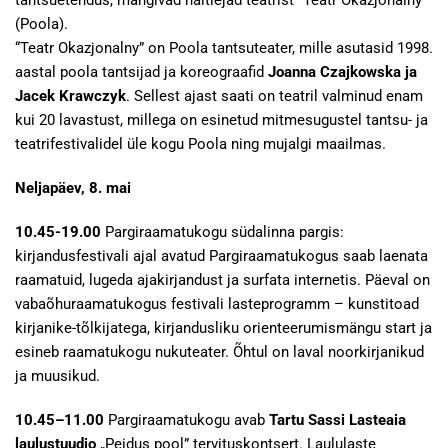
tantsuetendus, mängivad näitlejad teatrist “Teatr Okazjonalny”
(Poola).
“Teatr Okazjonalny” on Poola tantsuteater, mille asutasid 1998.
aastal poola tantsijad ja koreograafid
Joanna Czajkowska ja
Jacek Krawczyk
. Sellest ajast saati on teatril valminud enam
kui 20 lavastust, millega on esinetud mitmesugustel tantsu- ja
teatrifestivalidel üle kogu Poola ning mujalgi maailmas.
Neljapäev, 8. mai
10.45-19.00
Pargiraamatukogu südalinna pargis:
kirjandusfestivali ajal avatud Pargiraamatukogus saab laenata
raamatuid, lugeda ajakirjandust ja surfata internetis. Päeval on
vabaõhuraamatukogus festivali lasteprogramm – kunstitoad
kirjanike-tõlkijatega, kirjandusliku orienteerumismängu start ja
esineb raamatukogu nukuteater. Õhtul on laval noorkirjanikud
ja muusikud.
10.45–11.00
Pargiraamatukogu avab
Tartu Sassi Lasteaia
laulustuudio
„Peidus pool” tervituskontsert. Laululaste