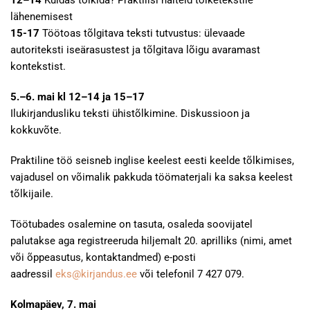
12–14
Kuidas tõlkida? Praktilisi näiteid tõlketekstile
lähenemisest
15-17
Töötoas tõlgitava teksti tutvustus: ülevaade
autoriteksti iseärasustest ja tõlgitava lõigu avaramast
kontekstist.
5.–6. mai kl 12–14 ja 15–17
Ilukirjandusliku teksti ühistõlkimine. Diskussioon ja
kokkuvõte.
Praktiline töö seisneb inglise keelest eesti keelde tõlkimises,
vajadusel on võimalik pakkuda töömaterjali ka saksa keelest
tõlkijaile.
Töötubades osalemine on tasuta, osaleda soovijatel
palutakse aga registreeruda hiljemalt 20. aprilliks (nimi, amet
või õppeasutus, kontaktandmed) e-posti
aadressil
eks@kirjandus.ee
või telefonil 7 427 079.
Kolmapäev, 7. mai