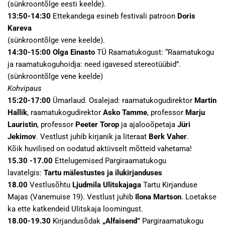
(sünkroontõlge eesti keelde).
13:50-14:30
Ettekandega esineb festivali patroon
Doris
Kareva
(sünkroontõlge vene keelde).
14:30-15:00
Olga Einasto
TÜ Raamatukogust: “Raamatukogu
ja raamatukoguhoidja: need igavesed stereotüübid”.
(sünkroontõlge vene keelde)
Kohvipaus
15:20-17:00
Ümarlaud. Osalejad: raamatukogudirektor
Martin
Hallik
, raamatukogudirektor
Asko Tamme
, professor
Marju
Lauristin
, professor
Peeter Torop
ja ajalooõpetaja
Jüri
Jekimov
. Vestlust juhib kirjanik ja literaat
Berk Vaher
.
Kõik huvilised on oodatud aktiivselt mõtteid vahetama!
15.30 -17.00
Ettelugemised Pargiraamatukogu
lavatelgis:
Tartu mälestustes ja ilukirjanduses
18.00
Vestlusõhtu
Ljudmila Ulitskajaga
Tartu Kirjanduse
Majas (Vanemuise 19). Vestlust juhib
Ilona Martson
. Loetakse
ka ette katkendeid Ulitskaja loomingust.
18.00-19.30
Kirjandusõdak
„Alfaisend”
Pargiraamatukogu