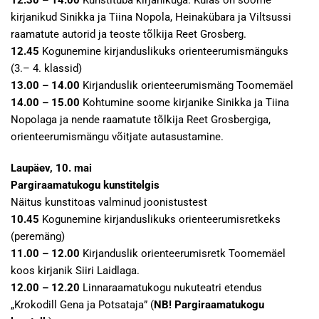
12.30 – 14.00
Kunstituba kirjanikuga. Külas on soome
kirjanikud Sinikka ja Tiina Nopola, Heinakübara ja Viltsussi
raamatute autorid ja teoste tõlkija Reet Grosberg.
12.45
Kogunemine kirjanduslikuks orienteerumismänguks
(3.– 4. klassid)
13.00 – 14.00
Kirjanduslik orienteerumismäng Toomemäel
14.00 – 15.00
Kohtumine soome kirjanike Sinikka ja Tiina
Nopolaga ja nende raamatute tõlkija Reet Grosbergiga,
orienteerumismängu võitjate autasustamine.
Laupäev, 10. mai
Pargiraamatukogu kunstitelgis
Näitus kunstitoas valminud joonistustest
10.45
Kogunemine kirjanduslikuks orienteerumisretkeks
(peremäng)
11.00 – 12.00
Kirjanduslik orienteerumisretk Toomemäel
koos kirjanik Siiri Laidlaga.
12.00 – 12.20
Linnaraamatukogu nukuteatri etendus
„Krokodill Gena ja Potsataja” (
NB! Pargiraamatukogu