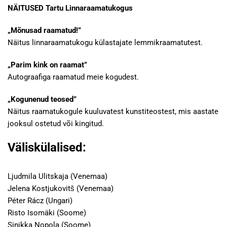
NÄITUSED Tartu Linnaraamatukogus
„Mõnusad raamatud!”
Näitus linnaraamatukogu külastajate lemmikraamatutest.
„Parim kink on raamat”
Autograafiga raamatud meie kogudest.
„Kogunenud teosed”
Näitus raamatukogule kuuluvatest kunstiteostest, mis aastate
jooksul ostetud või kingitud.
Väliskülalised:
Ljudmila Ulitskaja (Venemaa)
Jelena Kostjukovitš (Venemaa)
Péter Rácz (Ungari)
Risto Isomäki (Soome)
Sinikka Nopola (Soome)