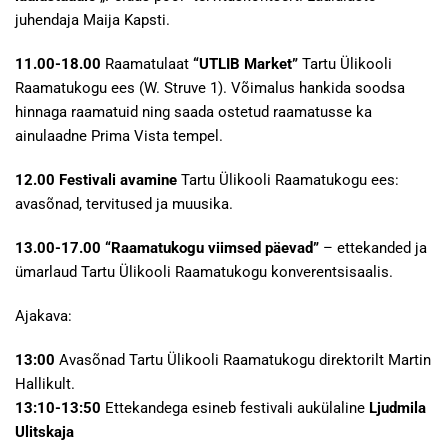
juhendaja Maija Kapsti.
11.00-18.00
Raamatulaat
“UTLIB Market”
Tartu Ülikooli
Raamatukogu ees (W. Struve 1). Võimalus hankida soodsa
hinnaga raamatuid ning saada ostetud raamatusse ka
ainulaadne Prima Vista tempel.
12.00
Festivali avamine
Tartu Ülikooli Raamatukogu ees:
avasõnad, tervitused ja muusika.
13.00-17.00
“Raamatukogu viimsed päevad”
– ettekanded ja
ümarlaud Tartu Ülikooli Raamatukogu konverentsisaalis.
Ajakava:
13:00
Avasõnad Tartu Ülikooli Raamatukogu direktorilt Martin
Hallikult.
13:10-13:50
Ettekandega esineb festivali aukülaline
Ljudmila
Ulitskaja