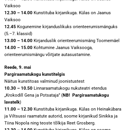
Vaiksoo
12.30 – 14.00
Kunstituba kirjanikuga. Külas on Jaanus
Vaiksoo
12.45
Kogunemine kirjanduslikuks orienteerumismänguks
(5.–7. klassid)
13.00 – 14.00
Kirjanduslik orienteerumismäng Toomemäel
14.00 – 15.00
Kohtumine Jaanus Vaiksooga,
orienteerumismängu võitjate autasustamine.
Reede, 9. mai
Pargiraamatukogu kunstitelgis
Näitus kunstitoas valminud joonistustest
10.30 – 10.50
Linnaraamatukogu nukuteatri etendus
„Krokodill Gena ja Potsataja” (
NB! Pargiraamatukogu
lavatelk
)
11.00 – 12.30
Kunstituba kirjanikuga. Külas on Heinakübara
ja Viltsussi raamatute autorid, soome kirjanikud Sinikka ja
Tiina Nopola ning teoste tõlkija Reet Grosberg.