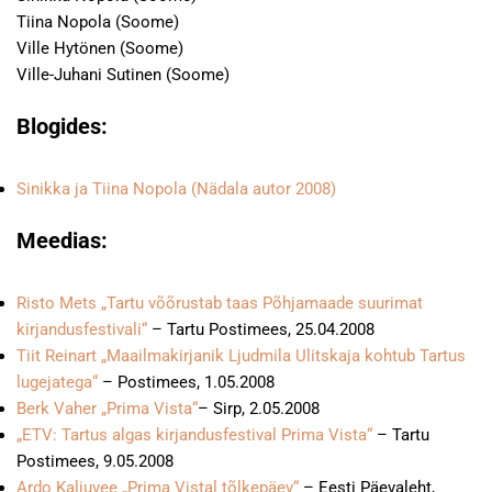
Tiina Nopola (Soome)
Ville Hytönen (Soome)
Ville-Juhani Sutinen (Soome)
Blogides:
Sinikka ja Tiina Nopola (Nädala autor 2008)
Meedias:
Risto Mets „Tartu võõrustab taas Põhjamaade suurimat
kirjandusfestivali“
– Tartu Postimees, 25.04.2008
Tiit Reinart „Maailmakirjanik Ljudmila Ulitskaja kohtub Tartus
lugejatega“
– Postimees, 1.05.2008
Berk Vaher „Prima Vista“
– Sirp, 2.05.2008
„ETV: Tartus algas kirjandusfestival Prima Vista“
– Tartu
Postimees, 9.05.2008
Ardo Kaljuvee „Prima Vistal tõlkepäev“
– Eesti Päevaleht,