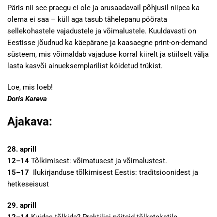
Päris nii see praegu ei ole ja arusaadavail põhjusil niipea ka
olema ei saa – küll aga tasub tähelepanu pöörata
sellekohastele vajadustele ja võimalustele. Kuuldavasti on
Eestisse jõudnud ka käepärane ja kaasaegne print-on-demand
süsteem, mis võimaldab vajaduse korral kiirelt ja stiilselt välja
lasta kasvõi ainueksemplarilist köidetud trükist.
Loe, mis loeb!
Doris Kareva
Ajakava:
28. aprill
12–14
Tõlkimisest: võimatusest ja võimalustest.
15–17
Ilukirjanduse tõlkimisest Eestis: traditsioonidest ja
hetkeseisust
29. aprill