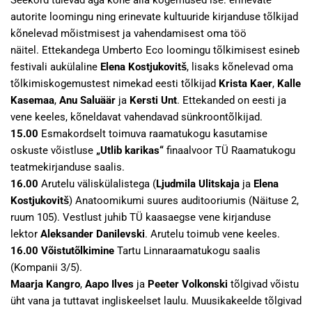
Seekord tulevad aga kõne alla kogemused ise: erinevate
autorite loomingu ning erinevate kultuuride kirjanduse tõlkijad
kõnelevad mõistmisest ja vahendamisest oma töö
näitel. Ettekandega Umberto Eco loomingu tõlkimisest esineb
festivali aukülaline
Elena Kostjukovitš
, lisaks kõnelevad oma
tõlkimiskogemustest nimekad eesti tõlkijad
Krista Kaer
,
Kalle
Kasemaa
,
Anu Saluäär
ja
Kersti Unt
. Ettekanded on eesti ja
vene keeles, kõneldavat vahendavad sünkroontõlkijad.
15.00
Esmakordselt toimuva raamatukogu kasutamise
oskuste võistluse
„Utlib karikas“
finaalvoor TÜ Raamatukogu
teatmekirjanduse saalis.
16.00
Arutelu väliskülalistega (
Ljudmila Ulitskaja
ja
Elena
Kostjukovitš
) Anatoomikumi suures auditooriumis (Näituse 2,
ruum 105). Vestlust juhib TÜ kaasaegse vene kirjanduse
lektor
Aleksander Danilevski
. Arutelu toimub vene keeles.
16.00
Võistutõlkimine
Tartu Linnaraamatukogu saalis
(Kompanii 3/5).
Maarja Kangro
,
Aapo Ilves
ja
Peeter Volkonski
tõlgivad võistu
üht vana ja tuttavat ingliskeelset laulu. Muusikakeelde tõlgivad