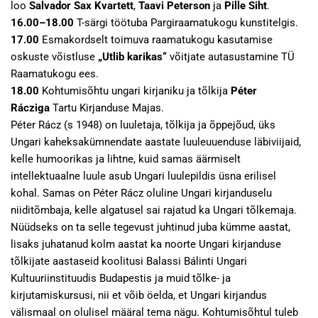
loo
Salvador Sax Kvartett
,
Taavi Peterson
ja
Pille Siht
.
16.00–18.00
T-särgi töötuba Pargiraamatukogu kunstitelgis.
17.00
Esmakordselt toimuva raamatukogu kasutamise
oskuste võistluse
„Utlib karikas“
võitjate autasustamine TÜ
Raamatukogu ees.
18.00
Kohtumisõhtu ungari kirjaniku ja tõlkija
Péter
Rácziga
Tartu Kirjanduse Majas.
Péter Rácz (s 1948) on luuletaja, tõlkija ja õppejõud, üks
Ungari kaheksakümnendate aastate luuleuuenduse läbiviijaid,
kelle humoorikas ja lihtne, kuid samas äärmiselt
intellektuaalne luule asub Ungari luulepildis üsna erilisel
kohal. Samas on Péter Rácz oluline Ungari kirjanduselu
niiditõmbaja, kelle algatusel sai rajatud ka Ungari tõlkemaja.
Nüüdseks on ta selle tegevust juhtinud juba kümme aastat,
lisaks juhatanud kolm aastat ka noorte Ungari kirjanduse
tõlkijate aastaseid koolitusi Balassi Bálinti Ungari
Kultuuriinstituudis Budapestis ja muid tõlke- ja
kirjutamiskursusi, nii et võib öelda, et Ungari kirjandus
välismaal on olulisel määral tema nägu. Kohtumisõhtul tuleb