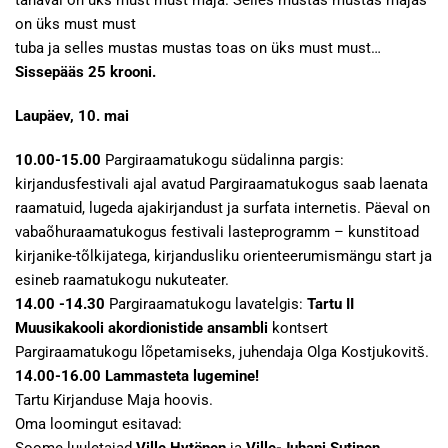
tänaval on üks must must maja. Selles mustas mustas majas
on üks must must
tuba ja selles mustas mustas toas on üks must must…
Sissepääs 25 krooni.
Laupäev, 10. mai
10.00-15.00
Pargiraamatukogu südalinna pargis:
kirjandusfestivali ajal avatud Pargiraamatukogus saab laenata
raamatuid, lugeda ajakirjandust ja surfata internetis. Päeval on
vabaõhuraamatukogus festivali lasteprogramm – kunstitoad
kirjanike-tõlkijatega, kirjandusliku orienteerumismängu start ja
esineb raamatukogu nukuteater.
14.00 -14.30
Pargiraamatukogu lavatelgis:
Tartu II
Muusikakooli akordionistide ansambli
kontsert
Pargiraamatukogu lõpetamiseks, juhendaja Olga Kostjukovitš.
14.00-16.00
Lammasteta lugemine!
Tartu Kirjanduse Maja hoovis.
Oma loomingut esitavad: