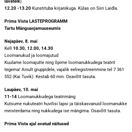
lavatelk
)
12.20 -13.20
Kunstituba kirjanikuga. Külas on Siiri Laidla.
Prima Vista LASTEPROGRAMM
Tartu Mänguasjamuuseumis
Nejapäev, 8. mai
Kell
10.30, 12.00, 14.30
Loomanukud ja loomajutud
Kuulame loomajutte ning õpime loomanukkudega teatrit
tegema! Ainult gruppidele, vajalik eelregistreerimine tel 7 361
552 (Kai Tuvik). Kestab 60 min. Osavõtt tasuta.
Laupäev, 10. mai
11-14
Loomanukkudega teatrimäng
Kutsume nukuteatri huvilisi lapsi ja täiskasvanuid loomanukke
meisterdama ning nukkudega ise mängima. Osavõtt tasuta.
Prima Vista ajal avatud näitused