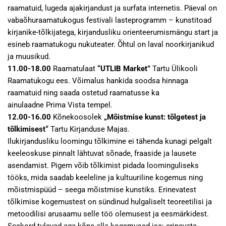
raamatuid, lugeda ajakirjandust ja surfata internetis. Päeval on
vabaõhuraamatukogus festivali lasteprogramm – kunstitoad
kirjanike-tõlkijatega, kirjandusliku orienteerumismängu start ja
esineb raamatukogu nukuteater. Õhtul on laval noorkirjanikud
ja muusikud.
11.00-18.00
Raamatulaat
“UTLIB Market”
Tartu Ülikooli
Raamatukogu ees. Võimalus hankida soodsa hinnaga
raamatuid ning saada ostetud raamatusse ka
ainulaadne Prima Vista tempel.
12.00-16.00
Kõnekoosolek
„Mõistmise kunst: tõlgetest ja
tõlkimisest“
Tartu Kirjanduse Majas.
Ilukirjandusliku loomingu tõlkimine ei tähenda kunagi pelgalt
keeleoskuse pinnalt lähtuvat sõnade, fraaside ja lausete
asendamist. Pigem võib tõlkimist pidada loominguliseks
tööks, mida saadab keeleline ja kultuuriline kogemus ning
mõistmispüüd – seega mõistmise kunstiks. Erinevatest
tõlkimise kogemustest on sündinud hulgaliselt teoreetilisi ja
metoodilisi arusaamu selle töö olemusest ja eesmärkidest.