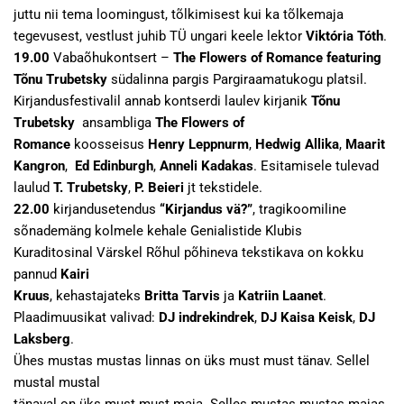
juttu nii tema loomingust, tõlkimisest kui ka tõlkemaja
tegevusest, vestlust juhib TÜ ungari keele lektor
Viktória Tóth
.
19.00
Vabaõhukontsert –
The Flowers of Romance featuring
Tõnu Trubetsky
südalinna pargis Pargiraamatukogu platsil.
Kirjandusfestivalil annab kontserdi laulev kirjanik
Tõnu
Trubetsky
ansambliga
The Flowers of
Romance
koosseisus
Henry Leppnurm
,
Hedwig Allika
,
Maarit
Kangron
,
Ed Edinburgh
,
Anneli Kadakas
. Esitamisele tulevad
laulud
T. Trubetsky
,
P. Beieri
jt tekstidele.
22.00
kirjandusetendus
“Kirjandus vä?”
, tragikoomiline
sõnademäng kolmele kehale Genialistide Klubis
Kuraditosinal Värskel Rõhul põhineva tekstikava on kokku
pannud
Kairi
Kruus
, kehastajateks
Britta Tarvis
ja
Katriin Laanet
.
Plaadimuusikat valivad:
DJ indrekindrek
,
DJ Kaisa Keisk
,
DJ
Laksberg
.
Ühes mustas mustas linnas on üks must must tänav. Sellel
mustal mustal