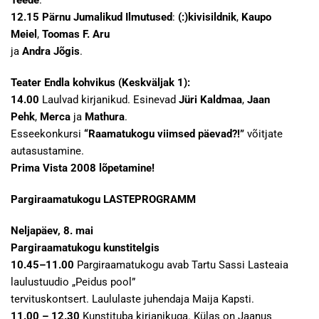
Teede
.
12.15
Pärnu Jumalikud Ilmutused
:
(:)kivisildnik
,
Kaupo
Meiel
,
Toomas F. Aru
ja
Andra Jõgis
.
Teater Endla kohvikus (Keskväljak 1):
14.00
Laulvad kirjanikud. Esinevad
Jüri Kaldmaa
,
Jaan
Pehk
,
Merca
ja
Mathura
.
Esseekonkursi
“Raamatukogu viimsed päevad?!”
võitjate
autasustamine.
Prima Vista 2008 lõpetamine!
Pargiraamatukogu LASTEPROGRAMM
Neljapäev, 8. mai
Pargiraamatukogu kunstitelgis
10.45–11.00
Pargiraamatukogu avab Tartu Sassi Lasteaia
laulustuudio „Peidus pool”
tervituskontsert. Laululaste juhendaja Maija Kapsti.
11.00 – 12.30
Kunstituba kirjanikuga. Külas on Jaanus