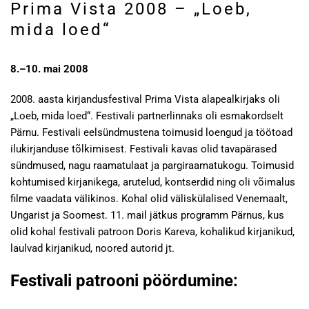
Prima Vista 2008 – „Loeb,
mida loed“
8.–10. mai 2008
2008. aasta kirjandusfestival Prima Vista alapealkirjaks oli
„Loeb, mida loed“. Festivali partnerlinnaks oli esmakordselt
Pärnu. Festivali eelsündmustena toimusid loengud ja töötoad
ilukirjanduse tõlkimisest. Festivali kavas olid tavapärased
sündmused, nagu raamatulaat ja pargiraamatukogu. Toimusid
kohtumised kirjanikega, arutelud, kontserdid ning oli võimalus
filme vaadata välikinos. Kohal olid väliskülalised Venemaalt,
Ungarist ja Soomest. 11. mail jätkus programm Pärnus, kus
olid kohal festivali patroon Doris Kareva, kohalikud kirjanikud,
laulvad kirjanikud, noored autorid jt.
Festivali patrooni pöördumine: