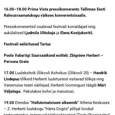
16.00–18.00
Prima Vista pressikonverents Tallinnas Eesti
Rahvusraamatukogu väikses konverentsisaalis.
Pressikonverentsil osalevad festivali korraldajad ning
aukülalised
Ljudmila Ulitskaja
ja
Elena Kostjukovitš.
Festivali eelüritused Tartus
Poola Vabariigi Suursaatkond esitleb: Zbigniew Herbert –
Persona Grata
17.00
Luulekohvik Ülikooli Kohvikus (Ülikooli 20) –
Hendrik
Lindepuu
tõlkeid Herberti luuletustest esitavad tõlkija ning
Vanemuise teatri näitlejad, Herberti loomingust räägib
Märt
Väljataga.
Pakutakse kohvi ja maiustusi.
19.00
Etendus
“Hallutsinatsiooni alkeemik”
Athena Keskuses
– Z. Herberti luulekogu “Härra Cogito” põhjal loodud