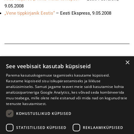
9.05.2008
„Vene tippkirjanik Eestis“
– Eesti Ekspress, 9.05.2008
×
See veebisait kasutab küpsiseid
Parema kasutuskogemuse tagamiseks kasutame küpsiseid.
Kasutame küpsiseid sisu isikupärastamiseks ja liikluse
analüüsimiseks. Samuti jagame teavet meie saidi kasutamise kohta
analüüsipartneriga Google Analytics, kes võivad seda kombineerida
muu teabega, mille olete neile esitanud või mida nad on kogunud teie
teenuste kasutamisest.
KOHUSTUSLIKUD KÜPSISED
Tartu International Literature Festival Prima Vista
STATISTILISED KÜPSISED
REKLAAMIKÜPSISED
W. Struve 1, Tartu 50091
+372 7427079
+372 56906836