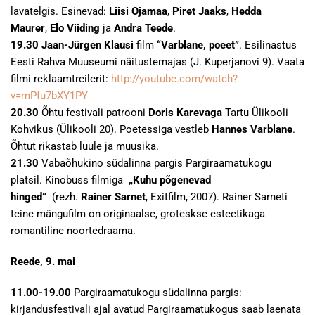
lavatelgis. Esinevad:
Liisi Ojamaa
,
Piret Jaaks
,
Hedda
Maurer
,
Elo Viiding
ja
Andra Teede
.
19.30
Jaan-Jürgen Klausi
film
“Varblane, poeet”
. Esilinastus
Eesti Rahva Muuseumi näitustemajas (J. Kuperjanovi 9). Vaata
filmi reklaamtreilerit:
http://youtube.com/watch?
v=mPfu7bXY1PY
20.30
Õhtu festivali patrooni
Doris Karevaga
Tartu Ülikooli
Kohvikus (Ülikooli 20). Poetessiga vestleb
Hannes Varblane
.
Õhtut rikastab luule ja muusika.
21.30
Vabaõhukino südalinna pargis Pargiraamatukogu
platsil. Kinobuss filmiga
„Kuhu põgenevad
hinged”
(rezh.
Rainer Sarnet
, Exitfilm, 2007). Rainer Sarneti
teine mängufilm on originaalse, groteskse esteetikaga
romantiline noortedraama.
Reede, 9. mai
11.00-19.00
Pargiraamatukogu südalinna pargis:
kirjandusfestivali ajal avatud Pargiraamatukogus saab laenata