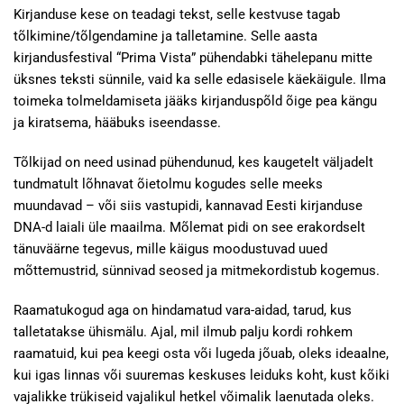
Kirjanduse kese on teadagi tekst, selle kestvuse tagab
tõlkimine/tõlgendamine ja talletamine. Selle aasta
kirjandusfestival “Prima Vista” pühendabki tähelepanu mitte
üksnes teksti sünnile, vaid ka selle edasisele käekäigule. Ilma
toimeka tolmeldamiseta jääks kirjanduspõld õige pea kängu
ja kiratsema, hääbuks iseendasse.
Tõlkijad on need usinad pühendunud, kes kaugetelt väljadelt
tundmatult lõhnavat õietolmu kogudes selle meeks
muundavad – või siis vastupidi, kannavad Eesti kirjanduse
DNA-d laiali üle maailma. Mõlemat pidi on see erakordselt
tänuväärne tegevus, mille käigus moodustuvad uued
mõttemustrid, sünnivad seosed ja mitmekordistub kogemus.
Raamatukogud aga on hindamatud vara-aidad, tarud, kus
talletatakse ühismälu. Ajal, mil ilmub palju kordi rohkem
raamatuid, kui pea keegi osta või lugeda jõuab, oleks ideaalne,
kui igas linnas või suuremas keskuses leiduks koht, kust kõiki
vajalikke trükiseid vajalikul hetkel võimalik laenutada oleks.