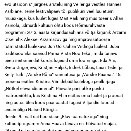
evolutsioonis” järgnes arutelu ning Velleriga vestles Hannes
Varblane. Teine festivalipäev tõi publikuni veel luuletunni
muusikaga, kus luulet luges Mait Vaik ning musitseeris Allan
Vainola, udmurdi kultuuri õhtu koos Hõimurahvaste
programmi 2013. aasta kirjandusauhinna võitja kirjanik Arzami
Otšei ehk Aleksei Arzamazoviga ning improvisatoorse
rütmistatud luulekava Jüri Üdi/Juhan Viidingu luulest. Juba
traditsiooniks saanud Prima Vista Noortekal, mida tänavu
peeti seitsmendat korda, lugesid oma loomingut Eda Ahi,
Sveta Grigorjeva, Kristjan Haljak, Indrek Lõbus, Lauri Teder ja
Kelly Turk. „Värske Rõhu” raamatusarja „Värske Raamat” 15.
teosena esitles Kristina Viin debüütluulekogu pealkirjaga
„Nõtkel elevandisammul”. Päevale pani uhke punkti
matrooniõhtu, kus Kristiina Ehin esitas oma luulet ja proosat
ning astus üles koos paar aastat tagasi Viljandis loodud
ansambliga Naised Köögis.
Reedel 9. mail sai hoo sisse „Elav raamatukogu” ning
kultuuriprogramm Anna Haava tänava nn. hõivatud majas,
jätkusid nii pargiraamatukogu lasteprogramm kui ka