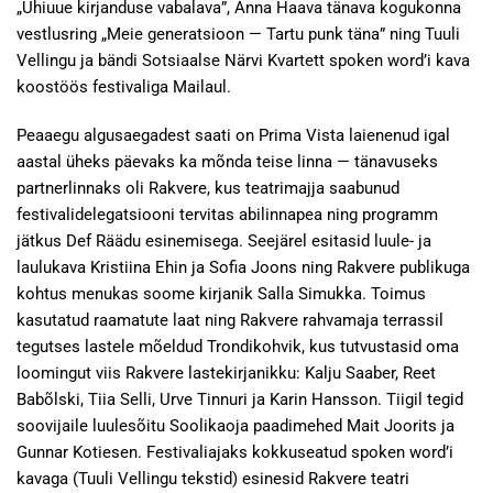
„Uhiuue kirjanduse vabalava”, Anna Haava tänava kogukonna
vestlusring „Meie generatsioon — Tartu punk täna” ning Tuuli
Vellingu ja bändi Sotsiaalse Närvi Kvartett spoken word’i kava
koostöös festivaliga Mailaul.
Peaaegu algusaegadest saati on Prima Vista laienenud igal
aastal üheks päevaks ka mõnda teise linna — tänavuseks
partnerlinnaks oli Rakvere, kus teatrimajja saabunud
festivalidelegatsiooni tervitas abilinnapea ning programm
jätkus Def Räädu esinemisega. Seejärel esitasid luule- ja
laulukava Kristiina Ehin ja Sofia Joons ning Rakvere publikuga
kohtus menukas soome kirjanik Salla Simukka. Toimus
kasutatud raamatute laat ning Rakvere rahvamaja terrassil
tegutses lastele mõeldud Trondikohvik, kus tutvustasid oma
loomingut viis Rakvere lastekirjanikku: Kalju Saaber, Reet
Babõlski, Tiia Selli, Urve Tinnuri ja Karin Hansson. Tiigil tegid
soovijaile luulesõitu Soolikaoja paadimehed Mait Joorits ja
Gunnar Kotiesen. Festivaliajaks kokkuseatud spoken word’i
kavaga (Tuuli Vellingu tekstid) esinesid Rakvere teatri