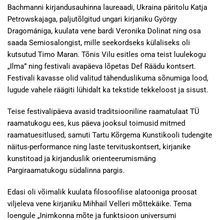
Bachmanni kirjandusauhinna laureaadi, Ukraina päritolu Katja
Petrowskajaga, paljutõlgitud ungari kirjaniku György
Dragomániga, kuulata vene bardi Veronika Dolinat ning osa
saada Semiosalongist, mille seekordseks külaliseks oli
kutsutud Timo Maran. Tõnis Vilu esitles oma teist luulekogu
„Ilma” ning festivali avapäeva lõpetas Def Räädu kontsert.
Festivali kavasse olid valitud tähenduslikuma sõnumiga lood,
lugude vahele räägiti lühidalt ka tekstide tekkeloost ja sisust.
Teise festivalipäeva avasid traditsiooniline raamatulaat TÜ
raamatukogu ees, kus päeva jooksul toimusid mitmed
raamatuesitlused, samuti Tartu Kõrgema Kunstikooli tudengite
näitus-performance ning laste tervituskontsert, kirjanike
kunstitoad ja kirjanduslik orienteerumismäng
Pargiraamatukogu südalinna pargis.
Edasi oli võimalik kuulata filosoofilise alatooniga proosat
viljeleva vene kirjaniku Mihhail Velleri mõttekäike. Tema
loengule „Inimkonna mõte ja funktsioon universumi