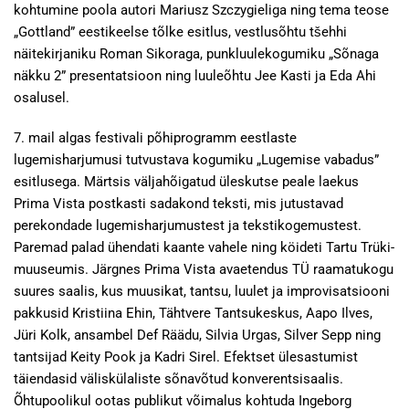
kohtumine poola autori Mariusz Szczygieliga ning tema teose
„Gottland” eestikeelse tõlke esitlus, vestlusõhtu tšehhi
näitekirjaniku Roman Sikoraga, punkluulekogumiku „Sõnaga
näkku 2” presentatsioon ning luuleõhtu Jee Kasti ja Eda Ahi
osalusel.
7. mail algas festivali põhiprogramm eestlaste
lugemisharjumusi tutvustava kogumiku „Lugemise vabadus”
esitlusega. Märtsis väljahõigatud üleskutse peale laekus
Prima Vista postkasti sadakond teksti, mis jutustavad
perekondade lugemisharjumustest ja tekstikogemustest.
Paremad palad ühendati kaante vahele ning köideti Tartu Trüki-
muuseumis. Järgnes Prima Vista avaetendus TÜ raamatukogu
suures saalis, kus muusikat, tantsu, luulet ja improvisatsiooni
pakkusid Kristiina Ehin, Tähtvere Tantsukeskus, Aapo Ilves,
Jüri Kolk, ansambel Def Räädu, Silvia Urgas, Silver Sepp ning
tantsijad Keity Pook ja Kadri Sirel. Efektset ülesastumist
täiendasid väliskülaliste sõnavõtud konverentsisaalis.
Õhtupoolikul ootas publikut võimalus kohtuda Ingeborg