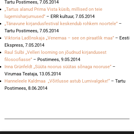
Tartu Postimees, 7.05.2014
„Tartus alanud Prima Vista küsib, millised on teie
lugemisharjumused”
– ERR kultuur, 7.05.2014
„Tänavune kirjandusfestival keskendub rohkem noortele”
–
Tartu Postimees, 7.05.2014
Viktoria Ladõnskaja
„
Venemaa – see on piraatlik maa”
– Eesti
Ekspress, 7.05.2014
Raul Sulbi „Velleri looming on jõudnud kirjandusest
filosoofiasse”
– Postimees, 9.05.2014
Inna Grünfeldt „Süüta noorus süütas sõnaga nooruse”
–
Virumaa Teataja, 13.05.2014
Hanneleele Kaldmaa „Võitlusse astub Lumivalgeke!“
– Tartu
Postimees, 8.06.2014