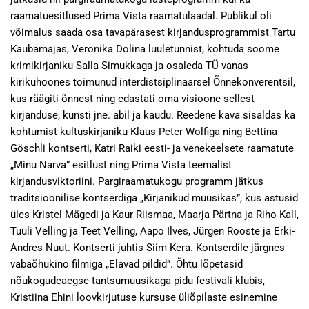
raamatuesitlused Prima Vista raamatulaadal. Publikul oli
võimalus saada osa tavapärasest kirjandusprogrammist Tartu
Kaubamajas, Veronika Dolina luuletunnist, kohtuda soome
krimikirjaniku Salla Simukkaga ja osaleda TÜ vanas
kirikuhoones toimunud interdistsiplinaarsel Õnnekonverentsil,
kus räägiti õnnest ning edastati oma visioone sellest
kirjanduse, kunsti jne. abil ja kaudu. Reedene kava sisaldas ka
kohtumist kultuskirjaniku Klaus-Peter Wolfiga ning Bettina
Göschli kontserti, Katri Raiki eesti- ja venekeelsete raamatute
„Minu Narva” esitlust ning Prima Vista teemalist
kirjandusviktoriini. Pargiraamatukogu programm jätkus
traditsioonilise kontserdiga „Kirjanikud muusikas”, kus astusid
üles Kristel Mägedi ja Kaur Riismaa, Maarja Pärtna ja Riho Kall,
Tuuli Velling ja Teet Velling, Aapo Ilves, Jürgen Rooste ja Erki-
Andres Nuut. Kontserti juhtis Siim Kera. Kontserdile järgnes
vabaõhukino filmiga „Elavad pildid”. Õhtu lõpetasid
nõukogudeaegse tantsumuusikaga pidu festivali klubis,
Kristiina Ehini loovkirjutuse kursuse üliõpilaste esinemine