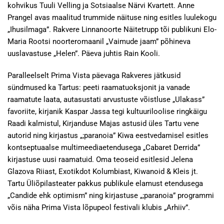
kohvikus Tuuli Velling ja Sotsiaalse Närvi Kvartett. Anne
Prangel avas maalitud trummide näituse ning esitles luulekogu
„Ihusilmaga”. Rakvere Linnanoorte Näitetrupp tõi publikuni Elo-
Maria Rootsi noorteromaanil „Vaimude jaam” põhineva
uuslavastuse „Helen”. Päeva juhtis Rain Kooli.
Paralleelselt Prima Vista päevaga Rakveres jätkusid
sündmused ka Tartus: peeti raamatuoksjonit ja vanade
raamatute laata, autasustati arvustuste võistluse „Ulakass”
favoriite, kirjanik Kaspar Jassa tegi kultuuriloolise ringkäigu
Raadi kalmistul, Kirjanduse Majas astusid üles Tartu vene
autorid ning kirjastus „;paranoia” Kiwa eestvedamisel esitles
kontseptuaalse multimeediaetendusega „Cabaret Derrida”
kirjastuse uusi raamatuid. Oma teoseid esitlesid Jelena
Glazova Riiast, Exotikdot Kolumbiast, Kiwanoid & Kleis jt.
Tartu Üliõpilasteater pakkus publikule elamust etendusega
„Candide ehk optimism” ning kirjastuse „;paranoia” programmi
võis näha Prima Vista lõpupeol festivali klubis „Arhiiv”.