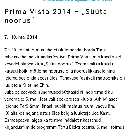
Prima Vista 2014 – „Süüta
noorus“
7.–10. mai 2014
7.—10. maini toimus üheteistkümnendat korda Tartu
rahvusvaheline kirjandusfestival Prima Vista, mis kandis sel
kevadel alapealkirja „Süüta noorus”. Teemavaliku kaudu
kutsuti kõiki mõtlema noorusele ja nooruslikkusele ning
leidma see enda seest üles. Tänavuse festivali matrooniks oli
luuletaja Kristiina Ehin.
Juba eelpäevade sündmused sütitasid nii nooremaid kui
vanemaid: 5. mail festivali seekordses klubis „Arhiiv” aset
leidnud TarSlämmi finaali publik mahtus ruumi vaevu ära.
Külalis¬esinejana astus üles belgia luuletaja Jee Kast.
Esmaspäeval algas ka festivalinädalat rikastanud
kirjandusfilmide programm Tartu Elektriteatris. 6. mail toimus