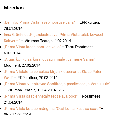
Meedias:
„Eelinfo: Prima Vista laseb nooruse valla”
– ERR kultuur,
28.01.2014
Inna Grünfeldt „Kirjandusfestival Prima Vista tuleb kevadel
Rakverre”
– Virumaa Teataja, 4.02.2014
„Prima Vista laseb nooruse valla“
– Tartu Postimees,
6.02.2014
„Algas konkurss kirjandusauhinnale „Esimene Samm”
–
Müürileht, 27.02.2014
„Prima Vistale tuleb saksa kirjanik-stsenarist Klaus-Peter
Wolf“
– ERR kultuur, 20.03.2014
„Prima Vistat vürtsitavad Soolikaoja paadimees ja Vetsuluule”
– Virumaa Teataja, 15.04.2014, lk 6
„Prima Vista saab ennetähtaegse avalöögi”
– Postimees,
21.04.2014
„Prima Vista kutsub mängima “Otsi kohta, kust sa saad””
–
Sirp, 24.04.2014