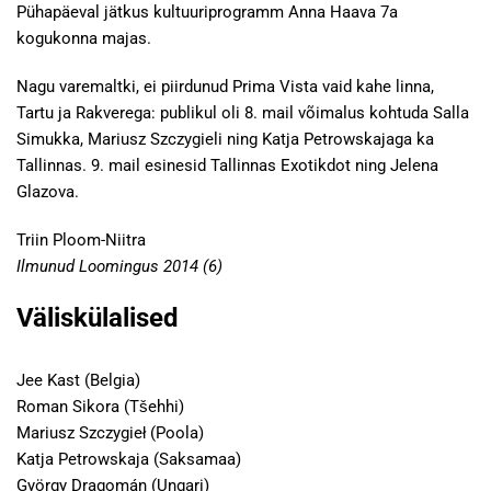
Pühapäeval jätkus kultuuriprogramm Anna Haava 7a
kogukonna majas.
Nagu varemaltki, ei piirdunud Prima Vista vaid kahe linna,
Tartu ja Rakverega: publikul oli 8. mail võimalus kohtuda Salla
Simukka, Mariusz Szczygieli ning Katja Petrowskajaga ka
Tallinnas. 9. mail esinesid Tallinnas Exotikdot ning Jelena
Glazova.
Triin Ploom-Niitra
Ilmunud Loomingus 2014 (6)
Väliskülalised
Jee Kast (Belgia)
Roman Sikora (Tšehhi)
Mariusz Szczygieł (Poola)
Katja Petrowskaja (Saksamaa)
György Dragomán (Ungari)