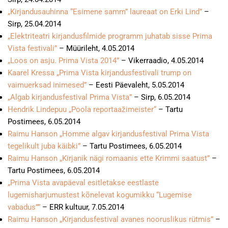
„
Kirjandusauhinna “Esimene samm” laureaat on Erki Lind”
–
Sirp, 25.04.2014
„Elektriteatri kirjandusfilmide programm juhatab sisse Prima
Vista festivali”
– Müürileht, 4.05.2014
„Loos on asju. Prima Vista 2014”
– Vikerraadio, 4.05.2014
Kaarel Kressa „Prima Vista kirjandusfestivali trump on
vaimuerksad inimesed”
– Eesti Päevaleht, 5.05.2014
„Algab kirjandusfestival Prima Vista”
– Sirp, 6.05.2014
Hendrik Lindepuu „Poola reportaažimeister“
– Tartu
Postimees, 6.05.2014
Raimu Hanson „Homme algav kirjandusfestival Prima Vista
tegelikult juba käibki”
– Tartu Postimees, 6.05.2014
Raimu Hanson „Kirjanik nägi romaanis ette Krimmi saatust”
–
Tartu Postimees, 6.05.2014
„Prima Vista avapäeval esitletakse eestlaste
lugemisharjumustest kõnelevat kogumikku “Lugemise
vabadus””
– ERR kultuur, 7.05.2014
Raimu Hanson „Kirjandusfestival avanes nooruslikus rütmis”
–