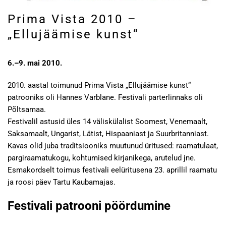
Prima Vista 2010 –
„Ellujäämise kunst“
6.–9. mai 2010.
2010. aastal toimunud Prima Vista „Ellujäämise kunst“
patrooniks oli Hannes Varblane. Festivali parterlinnaks oli
Põltsamaa.
Festivalil astusid üles 14 väliskülalist Soomest, Venemaalt,
Saksamaalt, Ungarist, Lätist, Hispaaniast ja Suurbritanniast.
Kavas olid juba traditsiooniks muutunud üritused: raamatulaat,
pargiraamatukogu, kohtumised kirjanikega, arutelud jne.
Esmakordselt toimus festivali eelüritusena 23. aprillil raamatu
ja roosi päev Tartu Kaubamajas.
Festivali patrooni pöördumine