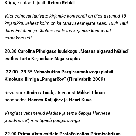
Kägu
, kontserti juhib
Reimo Rehkli
.
Viiel eelneval laulvate kirjanike kontserdil on üles astunud 18
kirjanikku, kellest kolm on ka tänavu esinejate seas, Tuuli Taul,
Jaan Felsland ja Chalice osalevad kirjanike kontserdil
esmakordselt.
20.30 Carolina Pihelgase luulekogu „Metsas algavad hääled“
esitlus Tartu Kirjanduse Maja krüptis
22.00–23.35 Vabaõhukino Pargiraamatukogu platsil:
Kinobuss filmiga „Pangarööv“ (Filmivabrik 2009)
Režissöör
Andrus Tuisk
, stsenarist
Mihkel Ulman
,
peaosades
Hannes Kaljujärv
ja
Henri Kuus
.
Vanglast vabanenud Madise ja tema õepoja Hannese
„roadmovie“, mis tipneb pangarööviga.
22.00 Prima Vista esitleb: ProtoEclectica Pärmivabrikus