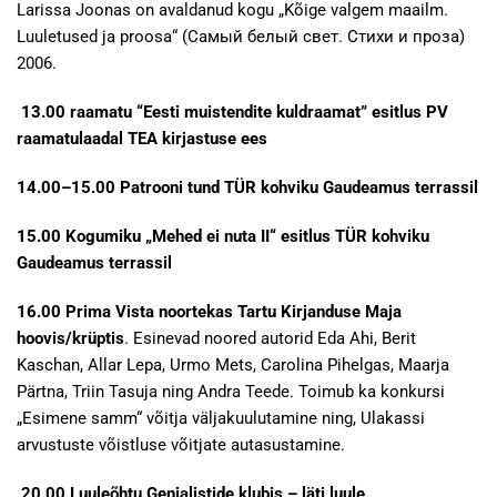
Larissa Joonas on avaldanud kogu „Kõige valgem maailm.
Luuletused ja proosa“ (Самый белый свет. Стихи и проза)
2006.
13.00 raamatu “Eesti muistendite kuldraamat” esitlus PV
raamatulaadal TEA kirjastuse ees
14.00–15.00 Patrooni tund TÜR kohviku Gaudeamus terrassil
15.00 Kogumiku „Mehed ei nuta II“ esitlus TÜR kohviku
Gaudeamus terrassil
16.00 Prima Vista noortekas Tartu Kirjanduse Maja
hoovis/krüptis
. Esinevad noored autorid Eda Ahi, Berit
Kaschan, Allar Lepa, Urmo Mets, Carolina Pihelgas, Maarja
Pärtna, Triin Tasuja ning Andra Teede. Toimub ka konkursi
„Esimene samm“ võitja väljakuulutamine ning, Ulakassi
arvustuste võistluse võitjate autasustamine.
20.00 Luuleõhtu Genialistide klubis – läti luule