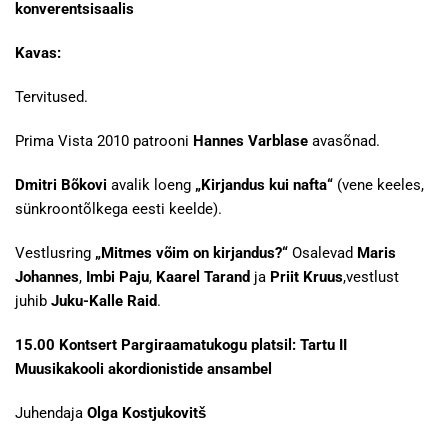
konverentsisaalis
Kavas:
Tervitused.
Prima Vista 2010 patrooni
Hannes Varblase
avasõnad.
Dmitri Bõkovi
avalik loeng
„Kirjandus kui nafta“
(vene keeles,
sünkroontõlkega eesti keelde).
Vestlusring
„Mitmes võim on kirjandus?“
Osalevad
Maris
Johannes
,
Imbi Paju
,
Kaarel Tarand
ja
Priit Kruus
,vestlust
juhib
Juku-Kalle Raid
.
15.00 Kontsert Pargiraamatukogu platsil: Tartu II
Muusikakooli akordionistide ansambel
Juhendaja
Olga Kostjukovitš