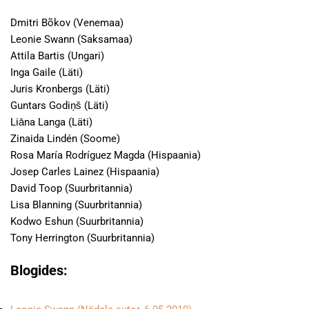
Dmitri Bõkov (Venemaa)
Leonie Swann (Saksamaa)
Attila Bartis (Ungari)
Inga Gaile (Läti)
Juris Kronbergs (Läti)
Guntars Godiņš (Läti)
Liāna Langa (Läti)
Zinaida Lindén (Soome)
Rosa María Rodríguez Magda (Hispaania)
Josep Carles Lainez (Hispaania)
David Toop (Suurbritannia)
Lisa Blanning (Suurbritannia)
Kodwo Eshun (Suurbritannia)
Tony Herrington (Suurbritannia)
Blogides: