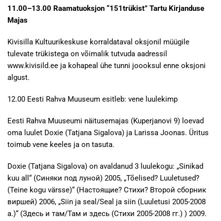
11.00–13.00 Raamatuoksjon “151trükist” Tartu Kirjanduse
Majas
Kivisilla Kultuurikeskuse korraldataval oksjonil müügile
tulevate trükistega on võimalik tutvuda aadressil
www.kivisild.ee ja kohapeal ühe tunni joooksul enne oksjoni
algust.
12.00 Eesti Rahva Muuseum esitleb: vene luulekimp
Eesti Rahva Muuseumi näitusemajas (Kuperjanovi 9) loevad
oma luulet Doxie (Tatjana Sigalova) ja Larissa Joonas. Üritus
toimub vene keeles ja on tasuta.
Doxie (Tatjana Sigalova) on avaldanud 3 luulekogu: „Sinikad
kuu all“ (Синяки под луной) 2005, „Tõelised? Luuletused?
(Teine kogu värsse)“ (Настоящие? Стихи? Второй сборник
виршей) 2006, „Siin ja seal/Seal ja siin (Luuletusi 2005-2008
a.)“ (Здесь и там/Там и здесь (Стихи 2005-2008 гг.) ) 2009.