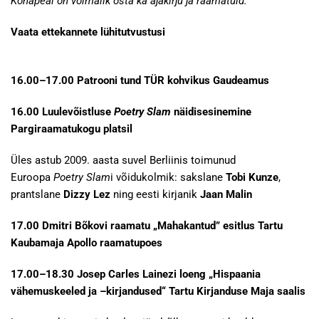
Kohapeal on võimalik osta ka ajakirju ja raamatuid.
Vaata ettekannete lühitutvustusi
16.00–17.00 Patrooni tund TÜR kohvikus Gaudeamus
16.00 Luulevõistluse
Poetry Slam
näidisesinemine
Pargiraamatukogu platsil
Üles astub 2009. aasta suvel Berliinis toimunud
Euroopa
Poetry Slam
i võidukolmik: sakslane
Tobi Kunze
,
prantslane
Dizzy Lez
ning eesti kirjanik
Jaan Malin
17.00 Dmitri Bõkovi raamatu „Mahakantud” esitlus Tartu
Kaubamaja Apollo raamatupoes
17.00–18.30 Josep Carles Lainezi loeng „Hispaania
vähemuskeeled ja –kirjandused“ Tartu Kirjanduse Maja saalis