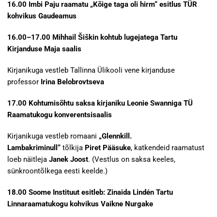
16.00 Imbi Paju raamatu „Kõige taga oli hirm“ esitlus TÜR
kohvikus Gaudeamus
16.00–17.00 Mihhail Šiškin kohtub lugejatega Tartu
Kirjanduse Maja saalis
Kirjanikuga vestleb Tallinna Ülikooli vene kirjanduse
professor
Irina Belobrovtseva
17.00 Kohtumisõhtu saksa kirjaniku Leonie Swanniga TÜ
Raamatukogu konverentsisaalis
Kirjanikuga vestleb romaani
„Glennkill.
Lambakriminull“
tõlkija
Piret Pääsuke
, katkendeid raamatust
loeb näitleja
Janek Joost
. (Vestlus on saksa keeles,
sünkroontõlkega eesti keelde.)
18.00 Soome Instituut esitleb: Zinaida Lindén Tartu
Linnaraamatukogu kohvikus Vaikne Nurgake