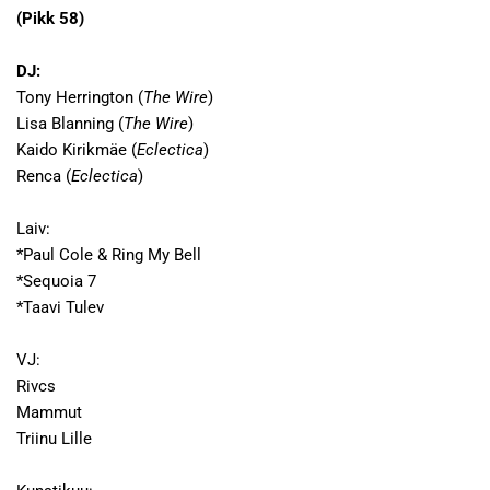
(Pikk 58)
DJ:
Tony Herrington (
The Wire
)
Lisa Blanning (
The Wire
)
Kaido Kirikmäe (
Eclectica
)
Renca (
Eclectica
)
Laiv:
*Paul Cole & Ring My Bell
*Sequoia 7
*Taavi Tulev
VJ:
Rivcs
Mammut
Triinu Lille