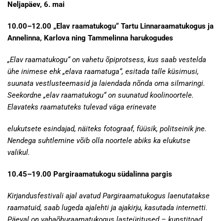
Neljapäev, 6. mai
10.00–12.00 „Elav raamatukogu“ Tartu Linnaraamatukogus ja
Annelinna, Karlova ning Tammelinna harukogudes
„Elav raamatukogu“ on vahetu õpiprotsess, kus saab vestelda
ühe inimese ehk „elava raamatuga“, esitada talle küsimusi,
suunata vestlusteemasid ja laiendada nõnda oma silmaringi.
Seekordne „elav raamatukogu“ on suunatud koolinoortele.
Elavateks raamatuteks tulevad väga erinevate
elukutsete esindajad, näiteks fotograaf, füüsik, politseinik jne.
Nendega suhtlemine võib olla noortele abiks ka elukutse
valikul.
10.45–19.00 Pargiraamatukogu südalinna pargis
Kirjandusfestivali ajal avatud Pargiraamatukogus laenutatakse
raamatuid, saab lugeda ajalehti ja ajakirju, kasutada internetti.
Päeval on vabaõhuraamatukogus lasteüritused – kunstitoad