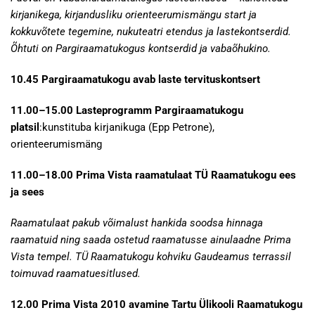
kirjanikega, kirjandusliku orienteerumismängu start ja
kokkuvõtete tegemine, nukuteatri etendus ja lastekontserdid.
Õhtuti on Pargiraamatukogus kontserdid ja vabaõhukino.
10.45 Pargiraamatukogu avab laste tervituskontsert
11.00–15.00 Lasteprogramm Pargiraamatukogu
platsil
:kunstituba kirjanikuga (Epp Petrone),
orienteerumismäng
11.00–18.00 Prima Vista raamatulaat TÜ Raamatukogu ees
ja sees
Raamatulaat pakub võimalust hankida soodsa hinnaga
raamatuid ning saada ostetud raamatusse ainulaadne Prima
Vista tempel. TÜ Raamatukogu kohviku Gaudeamus terrassil
toimuvad raamatuesitlused.
12.00 Prima Vista 2010 avamine Tartu Ülikooli Raamatukogu