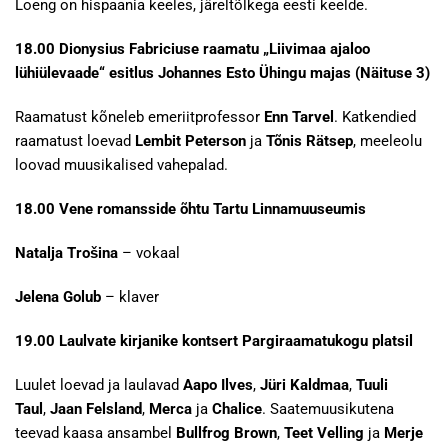
Loeng on hispaania keeles, järeltõlkega eesti keelde.
18.00 Dionysius Fabriciuse raamatu „Liivimaa ajaloo
lühiülevaade“ esitlus Johannes Esto Ühingu majas (Näituse 3)
Raamatust kõneleb emeriitprofessor
Enn Tarvel
. Katkendied
raamatust loevad
Lembit Peterson
ja
Tõnis Rätsep
, meeleolu
loovad muusikalised vahepalad.
18.00 Vene romansside õhtu Tartu Linnamuuseumis
Natalja Trošina
– vokaal
Jelena Golub
– klaver
19.00 Laulvate kirjanike kontsert Pargiraamatukogu platsil
Luulet loevad ja laulavad
Aapo Ilves
,
Jüri Kaldmaa
,
Tuuli
Taul
,
Jaan Felsland
,
Merca
ja
Chalice
. Saatemuusikutena
teevad kaasa ansambel
Bullfrog Brown
,
Teet Velling
ja
Merje