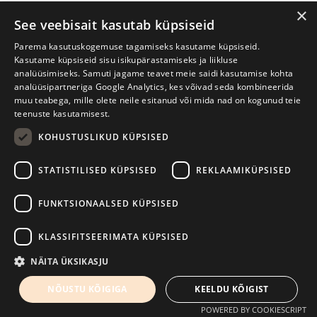
×
Prima Vista Põltsamaa lossihoovis
See veebisait kasutab küpsiseid
12.00–17.00 Loetud raamatute laat
Parema kasutuskogemuse tagamiseks kasutame küpsiseid.
Kasutame küpsiseid sisu isikupärastamiseks ja liikluse
analüüsimiseks. Samuti jagame teavet meie saidi kasutamise kohta
Samas müügil:
analüüsipartneriga Google Analytics, kes võivad seda kombineerida
muu teabega, mille olete neile esitanud või mida nad on kogunud teie
eksklusiivne piiratud tiraažiga festivalikogumik „Mehed ei
teenuste kasutamisest.
nuta“
KOHUSTUSLIKUD KÜPSISED
Põltsamaa ÜG õpilaste omaloomingu kogumik “Tervisest läbi
STATISTILISED KÜPSISED
REKLAAMIKÜPSISED
lapse meele ja keele”
12.30 Avamine, sõnavõtud
FUNKTSIONAALSED KÜPSISED
13.00 Kirjanduslik ekskursioon Põltsamaal ja linnalähedastes
KLASSIFITSEERIMATA KÜPSISED
kirjanduse ning trükitegevusega seotud paikades (jalgsi ja
NÄITA ÜKSIKASJU
bussiga)
NÕUSTU KÕIGIGA
KEELDU KÕIGIST
Eelregistreerimine raamatukogus.
POWERED BY COOKIESCRIPT