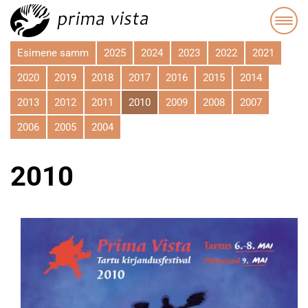
Esimene samm
2025
2024
2023
2022
2021
2020
2019
2018
2017
2016
2015
2014
2013
2012
2011
2010
2009
2008
2007
2006
2005
2004
2010