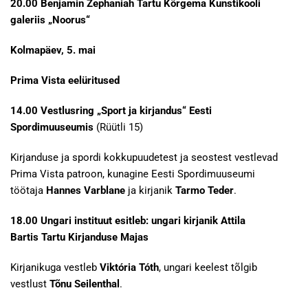
20.00
Benjamin Zephaniah Tartu Kõrgema Kunstikooli
galeriis „Noorus“
Kolmapäev, 5. mai
Prima Vista eelüritused
14.00 Vestlusring „Sport ja kirjandus“ Eesti
Spordimuuseumis
(Rüütli 15)
Kirjanduse ja spordi kokkupuudetest ja seostest vestlevad
Prima Vista patroon, kunagine Eesti Spordimuuseumi
töötaja
Hannes Varblane
ja kirjanik
Tarmo Teder
.
18.00
Ungari instituut esitleb: ungari kirjanik Attila
Bartis
Tartu Kirjanduse Majas
Kirjanikuga vestleb
Viktória Tóth
, ungari keelest tõlgib
vestlust
Tõnu Seilenthal
.