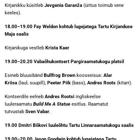
Kirjanikku küsitleb
Jevgenia Garanža
(üritus toimub vene
keeles).
18.00–19.00 Fay Weldon kohtub lugejatega Tartu Kirjanduse
Maja saalis
Kirjanikuga vestleb
Krista Kaer
19.00–20.20 Vabaõhukontsert Pargiraamatukogu platsil
Esineb bluusibänd
Bullfrog Brown
koosseisus:
Alar
Kriisa
(laul, suupill),
Peeter Piik
(bass),
Andres Roots
(kitarr).
Kontserdile eelneb
Andres Rootsi
ingliskeelse
luuleraamatu
Build Me A Statue
esitlus. Raamatut
tutvustab
Sven Vabar
.
19.00 Dmitri Bõkovi luuleõhtu Tartu Linnaraamatukogu saalis
19.00–20.00 Jason Goodwin kohtub lugejatega Tartu