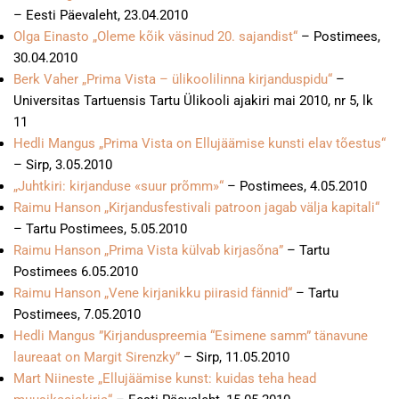
– Eesti Päevaleht, 23.04.2010
Olga Einasto „Oleme kõik väsinud 20. sajandist“
– Postimees,
30.04.2010
Berk Vaher „Prima Vista – ülikoolilinna kirjanduspidu“
–
Universitas Tartuensis Tartu Ülikooli ajakiri mai 2010, nr 5, lk
11
Hedli Mangus „Prima Vista on Ellujäämise kunsti elav tõestus“
– Sirp, 3.05.2010
„Juhtkiri: kirjanduse «suur prõmm»“
– Postimees, 4.05.2010
Raimu Hanson „Kirjandusfestivali patroon jagab välja kapitali“
– Tartu Postimees, 5.05.2010
Raimu Hanson „Prima Vista külvab kirjasõna”
– Tartu
Postimees 6.05.2010
Raimu Hanson „Vene kirjanikku piirasid fännid“
– Tartu
Postimees, 7.05.2010
Hedli Mangus ”Kirjanduspreemia “Esimene samm” tänavune
laureaat on Margit Sirenzky”
– Sirp, 11.05.2010
Mart Niineste „Ellujäämise kunst: kuidas teha head