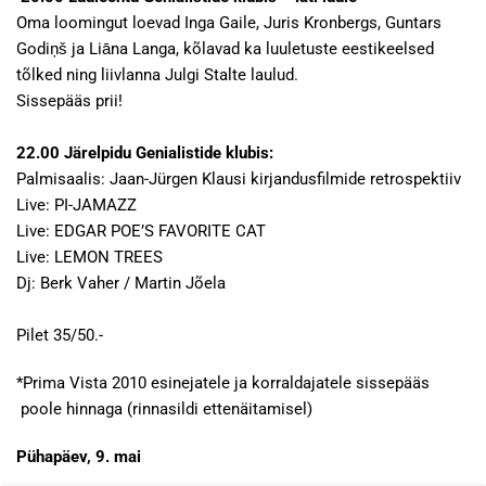
Oma loomingut loevad Inga Gaile, Juris Kronbergs, Guntars
Godiņš ja Liāna Langa, kõlavad ka luuletuste eestikeelsed
tõlked ning liivlanna Julgi Stalte laulud.
Sissepääs prii!
22.00 Järelpidu Genialistide klubis:
Palmisaalis: Jaan-Jürgen Klausi kirjandusfilmide retrospektiiv
Live: PI-JAMAZZ
Live: EDGAR POE’S FAVORITE CAT
Live: LEMON TREES
Dj: Berk Vaher / Martin Jõela
Pilet 35/50.-
*Prima Vista 2010 esinejatele ja korraldajatele sissepääs
poole hinnaga (rinnasildi ettenäitamisel)
Pühapäev, 9. mai