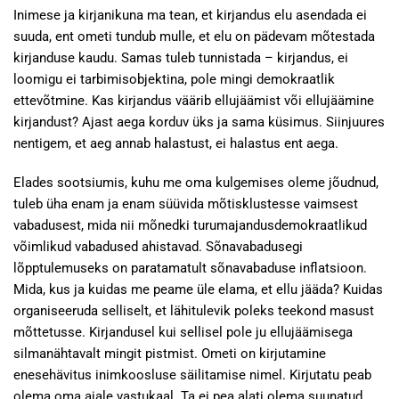
Inimese ja kirjanikuna ma tean, et kirjandus elu asendada ei
suuda, ent ometi tundub mulle, et elu on pädevam mõtestada
kirjanduse kaudu. Samas tuleb tunnistada – kirjandus, ei
loomigu ei tarbimisobjektina, pole mingi demokraatlik
ettevõtmine. Kas kirjandus väärib ellujäämist või ellujäämine
kirjandust? Ajast aega korduv üks ja sama küsimus. Siinjuures
nentigem, et aeg annab halastust, ei halastus ent aega.
Elades sootsiumis, kuhu me oma kulgemises oleme jõudnud,
tuleb üha enam ja enam süüvida mõtisklustesse vaimsest
vabadusest, mida nii mõnedki turumajandusdemokraatlikud
võimlikud vabadused ahistavad. Sõnavabadusegi
lõpptulemuseks on paratamatult sõnavabaduse inflatsioon.
Mida, kus ja kuidas me peame üle elama, et ellu jääda? Kuidas
organiseeruda selliselt, et lähitulevik poleks teekond masust
mõttetusse. Kirjandusel kui sellisel pole ju ellujäämisega
silmanähtavalt mingit pistmist. Ometi on kirjutamine
enesehävitus inimkoosluse säilitamise nimel. Kirjutatu peab
olema oma ajale vastukaal. Ta ei pea alati olema suunatud