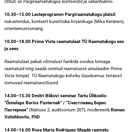
Õhtuti on Pargiraamatukogus kontserdid ja vabaõhukino.
10.30–15.00 Lasteprogramm Pargiraamatukogu platsil
:
nukuetendus, kontsert kunstituba kirjanikuga (Mika Keränen),
orienteerumismäng
10.00–18.00 Prima Vista raamatulaat TÜ Raamatukogu ees
ja sees
Raamatulaat pakub võimalust hankida soodsa hinnaga
raamatuid ning saada ostetud raamatusse ainulaadne Prima
Vista tempel. TÜ Raamatukogu kohviku Gaudeamus terrassil
toimuvad raamatuesitlused.
14.00–15.30 Dmitri Bõkovi seminar Tartu Ülikoolis:
“Õnnelaps Boriss Pasternak” / “Счастливец
Борис
Пастернак
“
(Näituse 2, auditoorium 207), modereerib
Roman
Voitehhovits, PhD
14.00–16.00 Rosa María Rodríguez Magda raamatu