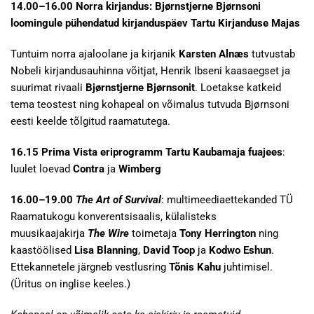
14.00–16.00 Norra kirjandus: Bjørnstjerne Bjørnsoni
loomingule pühendatud kirjanduspäev Tartu Kirjanduse Majas
Tuntuim norra ajaloolane ja kirjanik
Karsten Alnæs
tutvustab
Nobeli kirjandusauhinna võitjat, Henrik Ibseni kaasaegset ja
suurimat rivaali
Bjørnstjerne Bjørnsonit
. Loetakse katkeid
tema teostest ning kohapeal on võimalus tutvuda Bjørnsoni
eesti keelde tõlgitud raamatutega.
16.15 Prima Vista eriprogramm Tartu Kaubamaja fuajees
:
luulet loevad
Contra
ja
Wimberg
16.00–19.00
The Art of Survival
: multimeediaettekanded TÜ
Raamatukogu konverentsisaalis, külalisteks
muusikaajakirja
The Wire
toimetaja
Tony Herrington
ning
kaastöölised
Lisa Blanning
,
David Toop
ja
Kodwo Eshun
.
Ettekannetele järgneb vestlusring
Tõnis Kahu
juhtimisel.
(Üritus on inglise keeles.)