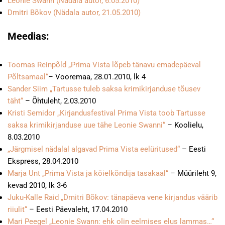
Leonie Swann (Nädala autor, 6.05.2010)
Dmitri Bõkov (Nädala autor, 21.05.2010)
Meedias:
Toomas Reinpõld „Prima Vista lõpeb tänavu emadepäeval
Põltsamaal“
– Vooremaa, 28.01.2010, lk 4
Sander Siim „Tartusse tuleb saksa krimikirjanduse tõusev
täht“
– Õhtuleht, 2.03.2010
Kristi Semidor „Kirjandusfestival Prima Vista toob Tartusse
saksa krimikirjanduse uue tähe Leonie Swanni“
– Koolielu,
8.03.2010
„Järgmisel nädalal algavad Prima Vista eelüritused“
– Eesti
Ekspress, 28.04.2010
Marja Unt „Prima Vista ja köielkõndija tasakaal“
– Müürileht 9,
kevad 2010, lk 3-6
Juku-Kalle Raid „Dmitri Bõkov: tänapäeva vene kirjandus väärib
riiulit“
– Eesti Päevaleht, 17.04.2010
Mari Peegel „Leonie Swann: ehk olin eelmises elus lammas…“