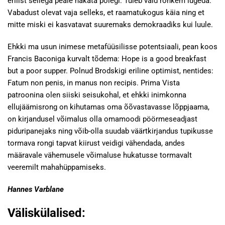
erilist sellega peale hakata polegi. Tuleb vaid rohkem lugeda.
Vabadust olevat vaja selleks, et raamatukogus käia ning et
mitte miski ei kasvatavat suuremaks demokraadiks kui luule.
Ehkki ma usun inimese metafüüsilisse potentsiaali, pean koos
Francis Baconiga kurvalt tõdema: Hope is a good breakfast
but a poor supper. Polnud Brodskigi eriline optimist, nentides:
Fatum non penis, in manus non recipis. Prima Vista
patroonina olen siiski seisukohal, et ehkki inimkonna
ellujäämisrong on kihutamas oma õõvastavasse lõppjaama,
on kirjandusel võimalus olla omamoodi pöörmeseadjast
piduripanejaks ning võib-olla suudab väärtkirjandus tupikusse
tormava rongi tapvat kiirust veidigi vähendada, andes
määravale vähemusele võimaluse hukatusse tormavalt
veeremilt mahahüppamiseks.
Hannes Varblane
Väliskülalised
: