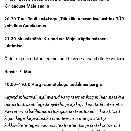
Kirjanduse Maja saalis
20.30 Tuuli Tauli luulekogu „Täiuslik ja turvaline“ esitlus TÜR
kohvikus Gaudeamus
21.30 Muusikaõhtu Kirjanduse Maja krüptis patrooni
juhtimisel
Õhtu on pühendatud legendaarsele vene ansamblile Akvarium
Reede, 7. Mai
10.00–19.00 Pargiraamatukogu südalinna pargis
Kirjandusfestivali ajal avatud Pargiraamatukogus laenutatakse
raamatuid, saab lugeda ajalehti ja ajakirju, kasutada internetti.
Päeval on vabaõhuraamatukogus lasteüritused – kunstitoad
kirjanikega, kirjandusliku orienteerumismängu start ja
kokkuvõtete tegemine, nukuteatri etendus ja lastekontserdid.