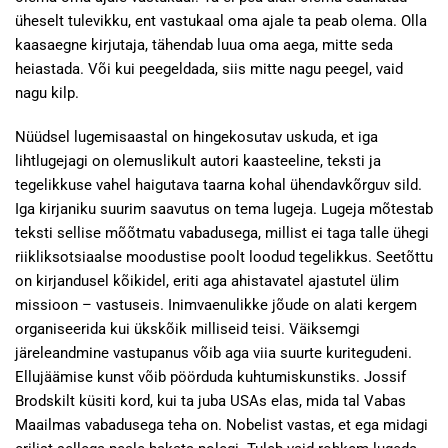
üheselt tulevikku, ent vastukaal oma ajale ta peab olema. Olla
kaasaegne kirjutaja, tähendab luua oma aega, mitte seda
heiastada. Või kui peegeldada, siis mitte nagu peegel, vaid
nagu kilp.
Nüüdsel lugemisaastal on hingekosutav uskuda, et iga
lihtlugejagi on olemuslikult autori kaasteeline, teksti ja
tegelikkuse vahel haigutava taarna kohal ühendavkõrguv sild.
Iga kirjaniku suurim saavutus on tema lugeja. Lugeja mõtestab
teksti sellise mõõtmatu vabadusega, millist ei taga talle ühegi
riikliksotsiaalse moodustise poolt loodud tegelikkus. Seetõttu
on kirjandusel kõikidel, eriti aga ahistavatel ajastutel ülim
missioon – vastuseis. Inimvaenulikke jõude on alati kergem
organiseerida kui ükskõik milliseid teisi. Väiksemgi
järeleandmine vastupanus võib aga viia suurte kuritegudeni.
Ellujäämise kunst võib pöörduda kuhtumiskunstiks. Jossif
Brodskilt küsiti kord, kui ta juba USAs elas, mida tal Vabas
Maailmas vabadusega teha on. Nobelist vastas, et ega midagi