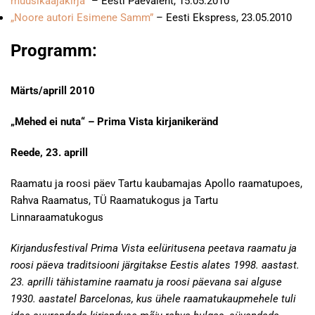
muusikaajakirja“
– Eesti Päevaleht, 15.05.2010
„Noore autori Esimene Samm”
– Eesti Ekspress, 23.05.2010
Programm:
Märts/aprill 2010
„Mehed ei nuta“ – Prima Vista kirjanikeränd
Reede, 23. aprill
Raamatu ja roosi päev Tartu kaubamajas Apollo raamatupoes,
Rahva Raamatus, TÜ Raamatukogus ja Tartu
Linnaraamatukogus
Kirjandusfestival Prima Vista eelüritusena peetava raamatu ja
roosi päeva traditsiooni järgitakse Eestis alates 1998. aastast.
23. aprilli tähistamine raamatu ja roosi päevana sai alguse
1930. aastatel Barcelonas, kus ühele raamatukaupmehele tuli