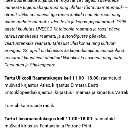
idee suurendada kirjanduse mõju rahva hulgas, süvendada
inimeste lugemisharjumust ning ühtlasi tõsta raamatumüüki –
nimelt võiks sel päeval iga mees kinkida naisele roosi ning
naine mehele raamatu. Idee levis ja kogus populaarsust. 1995.
aastal kuulutas UNESCO Kataloonia raamatu ja roosi päeva
rahvusvaheliseks raamatu ja autoriõiguste päevaks,
väärtustamaks raamatu tähtsust ühiskonna ning kultuuri
arengus. 23. aprill on kõnekas ka kirjandusajaloo seisukohast:
selsamal kuupäeval sündisid Nabokov ja Laxness ning surid
Cervantes ja Shakespeare.
Tartu Ülikooli Raamatukogus kell 11.00–18.00
: raamatuid
müüvad kirjastus Atlex, kirjastus Elmatar, Eesti
Entsüklopeediakirjastus, kirjastus Ilmamaa ja kirjastus Varrak.
Toimub ka rooside müük.
Tartu Linnaraamatukogus kell 11.00–18.00
: raamatuid
müüvad kirjastus Fantaasia ja Petrone Print.