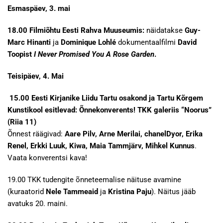
Esmaspäev, 3. mai
18.00
Filmiõhtu Eesti Rahva Muuseumis:
näidatakse
Guy-
Marc Hinanti
ja
Dominique Lohlé
dokumentaalfilmi
David
Toopist
I Never Promised You A Rose Garden
.
Teisipäev, 4. Mai
15.00 Eesti Kirjanike Liidu Tartu osakond ja Tartu Kõrgem
Kunstikool esitlevad: Õnnekonverents! TKK galeriis “Noorus”
(Riia 11)
Õnnest räägivad:
Aare Pilv, Arne Merilai, chanelDyor, Erika
Renel, Erkki Luuk, Kiwa, Maia Tammjärv, Mihkel Kunnus
.
Vaata konverentsi kava!
19.00 TKK tudengite õnneteemalise näituse avamine
(kuraatorid
Nele Tammeaid
ja
Kristina Paju
). Näitus jääb
avatuks 20. maini.