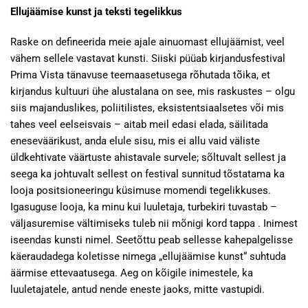
Ellujäämise kunst ja teksti tegelikkus
Raske on defineerida meie ajale ainuomast ellujäämist, veel
vähem sellele vastavat kunsti. Siiski püüab kirjandusfestival
Prima Vista tänavuse teemaasetusega rõhutada tõika, et
kirjandus kultuuri ühe alustalana on see, mis raskustes – olgu
siis majanduslikes, poliitilistes, eksistentsiaalsetes või mis
tahes veel eelseisvais – aitab meil edasi elada, säilitada
eneseväärikust, anda elule sisu, mis ei allu vaid väliste
üldkehtivate väärtuste ahistavale survele; sõltuvalt sellest ja
seega ka johtuvalt sellest on festival sunnitud tõstatama ka
looja positsioneeringu küsimuse momendi tegelikkuses.
Igasuguse looja, ka minu kui luuletaja, turbekiri tuvastab –
väljasuremise vältimiseks tuleb nii mõnigi kord tappa . Inimest
iseendas kunsti nimel. Seetõttu peab sellesse kahepalgelisse
käeraudadega koletisse nimega „ellujäämise kunst“ suhtuda
äärmise ettevaatusega. Aeg on kõigile inimestele, ka
luuletajatele, antud nende eneste jaoks, mitte vastupidi.