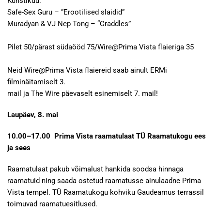
Kunstikuu:
Safe-Sex Guru – “Erootilised slaidid”
Muradyan & VJ Nep Tong – “Craddles”
Pilet 50/pärast südaööd 75/Wire@Prima Vista flaieriga 35
Neid Wire@Prima Vista flaiereid saab ainult ERMi
filminäitamiselt 3.
mail ja The Wire päevaselt esinemiselt 7. mail!
Laupäev, 8. mai
10.00–17.00 Prima Vista raamatulaat TÜ Raamatukogu ees
ja sees
Raamatulaat pakub võimalust hankida soodsa hinnaga
raamatuid ning saada ostetud raamatusse ainulaadne Prima
Vista tempel. TÜ Raamatukogu kohviku Gaudeamus terrassil
toimuvad raamatuesitlused.