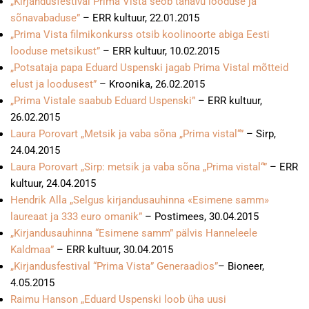
„Kirjandusfestival Prima Vista seob tänavu looduse ja
sõnavabaduse”
– ERR kultuur, 22.01.2015
„Prima Vista filmikonkurss otsib koolinoorte abiga Eesti
looduse metsikust”
– ERR kultuur, 10.02.2015
„Potsataja papa Eduard Uspenski jagab Prima Vistal mõtteid
elust ja loodusest”
– Kroonika, 26.02.2015
„Prima Vistale saabub Eduard Uspenski”
– ERR kultuur,
26.02.2015
Laura Porovart „Metsik ja vaba sõna „Prima vistal“”
– Sirp,
24.04.2015
Laura Porovart „Sirp: metsik ja vaba sõna „Prima vistal“”
– ERR
kultuur, 24.04.2015
Hendrik Alla „Selgus kirjandusauhinna «Esimene samm»
laureaat ja 333 euro omanik”
– Postimees, 30.04.2015
„Kirjandusauhinna “Esimene samm” pälvis Hanneleele
Kaldmaa”
– ERR kultuur, 30.04.2015
„Kirjandusfestival “Prima Vista” Generaadios”
– Bioneer,
4.05.2015
Raimu Hanson „Eduard Uspenski loob üha uusi