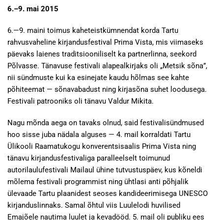
6.–9. mai 2015
6.—9. maini toimus kaheteistkümnendat korda Tartu
rahvusvaheline kirjandusfestival Prima Vista, mis viimaseks
päevaks laienes traditsiooniliselt ka partnerlinna, seekord
Põlvasse. Tänavuse festivali alapealkirjaks oli „Metsik sõna”,
nii sündmuste kui ka esinejate kaudu hõlmas see kahte
põhiteemat — sõnavabadust ning kirjasõna suhet loodusega.
Festivali patrooniks oli tänavu Valdur Mikita.
Nagu mõnda aega on tavaks olnud, said festivalisündmused
hoo sisse juba nädala alguses — 4. mail korraldati Tartu
Ülikooli Raamatukogu konverentsisaalis Prima Vista ning
tänavu kirjandusfestivaliga paralleelselt toimunud
autorilaulufestivali Mailaul ühine tutvustuspäev, kus kõneldi
mõlema festivali programmist ning ühtlasi anti põhjalik
ülevaade Tartu plaanidest seoses kandideerimisega UNESCO
kirjanduslinnaks. Samal õhtul viis Luulelodi huvilised
Emajõele nautima luulet ja kevadööd. 5. mail oli publiku ees