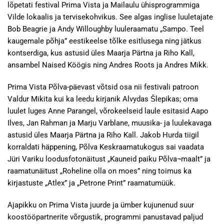
lõpetati festival Prima Vista ja Mailaulu ühisprogrammiga
Vilde lokaalis ja tervisekohvikus. See algas inglise luuletajate
Bob Beagrie ja Andy Willoughby luuleraamatu „Sampo. Teel
kaugemale põhja” eestikeelse tõlke esitlusega ning jätkus
kontserdiga, kus astusid üles Maarja Pärtna ja Riho Kall,
ansambel Naised Köögis ning Andres Roots ja Andres Mikk.
Prima Vista Põlva-päevast võtsid osa nii festivali patroon
Valdur Mikita kui ka leedu kirjanik Alvydas Šlepikas; oma
luulet luges Anne Parangel, võrokeelseid laule esitasid Aapo
Ilves, Jan Rahman ja Marju Varblane, muusika- ja luulekavaga
astusid üles Maarja Pärtna ja Riho Kall. Jakob Hurda tiigil
korraldati häppening, Põlva Keskraamatukogus sai vaadata
Jüri Variku loodusfotonäitust „Kauneid paiku Põlva¬maalt” ja
raamatunäitust „Roheline olla on moes” ning toimus ka
kirjastuste „Atlex” ja „Petrone Print” raamatumüük.
Ajapikku on Prima Vista juurde ja ümber kujunenud suur
koostööpartnerite võrgustik, programmi panustavad paljud