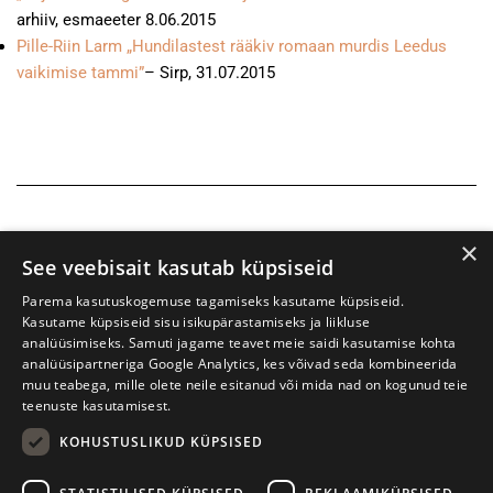
arhiiv, esmaeeter 8.06.2015
Pille-Riin Larm „Hundilastest rääkiv romaan murdis Leedus
vaikimise tammi”
– Sirp, 31.07.2015
×
See veebisait kasutab küpsiseid
Parema kasutuskogemuse tagamiseks kasutame küpsiseid.
Kasutame küpsiseid sisu isikupärastamiseks ja liikluse
analüüsimiseks. Samuti jagame teavet meie saidi kasutamise kohta
analüüsipartneriga Google Analytics, kes võivad seda kombineerida
muu teabega, mille olete neile esitanud või mida nad on kogunud teie
teenuste kasutamisest.
KOHUSTUSLIKUD KÜPSISED
Prima Vista kirjandusfestival
W. Struve 1, Tartu 50091