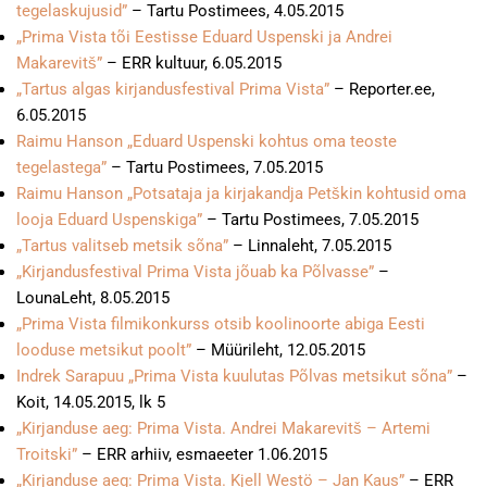
tegelaskujusid”
– Tartu Postimees, 4.05.2015
„Prima Vista tõi Eestisse Eduard Uspenski ja Andrei
Makarevitš”
– ERR kultuur, 6.05.2015
„Tartus algas kirjandusfestival Prima Vista”
– Reporter.ee,
6.05.2015
Raimu Hanson „Eduard Uspenski kohtus oma teoste
tegelastega”
– Tartu Postimees, 7.05.2015
Raimu Hanson „Potsataja ja kirjakandja Petškin kohtusid oma
looja Eduard Uspenskiga”
– Tartu Postimees, 7.05.2015
„Tartus valitseb metsik sõna”
– Linnaleht, 7.05.2015
„Kirjandusfestival Prima Vista jõuab ka Põlvasse”
–
LounaLeht, 8.05.2015
„Prima Vista filmikonkurss otsib koolinoorte abiga Eesti
looduse metsikut poolt”
– Müürileht, 12.05.2015
Indrek Sarapuu „Prima Vista kuulutas Põlvas metsikut sõna”
–
Koit, 14.05.2015, lk 5
„Kirjanduse aeg: Prima Vista. Andrei Makarevitš – Artemi
Troitski”
– ERR arhiiv, esmaeeter 1.06.2015
„Kirjanduse aeg: Prima Vista. Kjell Westö – Jan Kaus”
– ERR