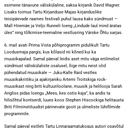
esimene tänavune väliskülaline, saksa kirjanik David Wagner.
Lisaks toimus Tartu Kirjanduse Majas kirjanduslike
teisipäevade raames festivali puhul lausa kaks sündmust —
Mall Hiiemäe ja Veljo Runneli loeng „Lindude laul mind äratas
üles” ning tõlkimise-teemaline vestlusring Värske Õhtu sarjas.
6. mail avati Prima Vista põhiprogramm pidulikult Tartu
Loodusmaja pargis, kus kõlasid nii kõned kui ka
muusikapalad. Samal päeval leidis aset mitu väga eriilmelist
sündmust väliskülaliste osalusel, õige mitu neist olid
pühendatud muusikale — Juku-Kalle Raid vestles
muusikakriitiku ja ajakirjaniku Artemi Troitskiga rock-
muusikast ning briti kultuuriloolane, muusik ja helilooja Sarah
Angliss pidas loengu „Mees, kes ostis kaja”, ka andis ta
hilisõhtul kontserdi, luues koos Stephen Hiscockiga helitausta
Briti Filmiinstituudist pärinevate gooti ja ulmeliste lühifilmide
programmile.
Samal päeval esitleti Tartu Linnaraamatukogus autori osavõtul