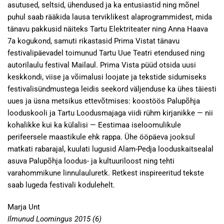
asutused, seltsid, ühendused ja ka entusiastid ning mõnel
puhul saab rääkida lausa terviklikest alaprogrammidest, mida
tänavu pakkusid näiteks Tartu Elektriteater ning Anna Haava
7a kogukond, samuti rikastasid Prima Vistat tänavu
festivalipäevadel toimunud Tartu Uue Teatri etendused ning
autorilaulu festival Mailaul. Prima Vista püüd otsida uusi
keskkondi, viise ja võimalusi loojate ja tekstide sidumiseks
festivalisündmustega leidis seekord väljenduse ka ühes täiesti
uues ja üsna metsikus ettevõtmises: koostöös Palupõhja
looduskooli ja Tartu Loodusmajaga viidi rühm kirjanikke — nii
kohalikke kui ka külalisi — Eestimaa iseloomulikule
perifeersele maastikule ehk rappa. Ühe ööpäeva jooksul
matkati rabarajal, kuulati lugusid Alam-Pedja looduskaitsealal
asuva Palupõhja loodus- ja kultuuriloost ning tehti
varahommikune linnulauluretk. Retkest inspireeritud tekste
saab lugeda festivali kodulehelt.
Marja Unt
Ilmunud Loomingus 2015 (6)