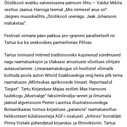
Ööülikooli avaliku salvestusena patrooni õhtu — Valdur Mikita
vestlus Jaanus Harroga teemal „Mis inimesel arus on”.
Järgnes muusikaõhtu „Ööülikooli unenägu: Jaak Johansoni
mäluketas”.
Festivali viimane päev pakkus pro¬grammi paralleelselt nii
Tartus kui ka seekordses partnerlinnas Põlvas.
Tartus toimusid mitmed traditsiooniks kujunenud sündmused
nagu raamatuoksjon ja Ulakassi arvustuste võistluse võitjate
autasustamine. Linnaraamatukogus oli huvilistel võimalik
kohtuda poola autori Witold Szablowskiga ning heita pilk tema
raamatusse „Mõrtsukas aprikooside linnast. Reportaažid
Türgist”. Tartu Kirjanduse Majas esitleti Max Harnooni
luulekogu „Mustvalge” faksiimilevälja¬annet ja ilmumata
jäänud algversiooni Peeter Lauritsa illustratsioonidega.
Botaanikaaias toimus kirjastuse „;paranoia” raamatuesitlus-
helikontsert külalisesineja AGF-i osalusel. „Arhiivis” korraldati
Prima Vistale pühendatud kirjandus- ja filmiviktoriin. Tartus