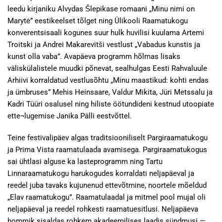
leedu kirjaniku Alvydas Šlepikase romaani „Minu nimi on
Marytė” eestikeelset tõlget ning Ülikooli Raamatukogu
konverentsisaali kogunes suur hulk huvilisi kuulama Artemi
Troitski ja Andrei Makarevitši vestlust „Vabadus kunstis ja
kunst olla vaba”. Avapäeva programm hõlmas lisaks
väliskülalistele muudki põnevat, sealhulgas Eesti Rahvaluule
Arhiivi korraldatud vestlusõhtu „Minu maastikud: kohti endas
ja ümbruses” Mehis Heinsaare, Valdur Mikita, Jüri Metssalu ja
Kadri Tüüri osalusel ning hiliste öötundideni kestnud utoopiate
ette¬lugemise Janika Pälli eestvõttel.
Teine festivalipäev algas traditsiooniliselt Pargiraamatukogu
ja Prima Vista raamatulaada avamisega. Pargiraamatukogus
sai ühtlasi alguse ka lasteprogramm ning Tartu
Linnaraamatukogu harukogudes korraldati neljapäeval ja
reedel juba tavaks kujunenud ettevõtmine, noortele mõeldud
„Elav raamatukogu”. Raamatulaadal ja mitmel pool mujal oli
neljapäeval ja reedel rohkesti raamatuesitlusi. Neljapäeva
hommik sisaldas rohkem akadeemilises laadis sündmusi —