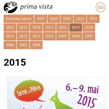
Esimene samm
2025
2024
2023
2022
2021
2020
2019
2018
2017
2016
2015
2014
2013
2012
2011
2010
2009
2008
2007
2006
2005
2004
2015