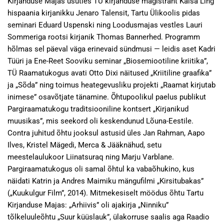
Kirjanduse Majas usutles TÜ kirjanduse magistrant Kaisa Ling
hispaania kirjanikku Jenaro Talensit, Tartu Ülikoolis pidas
seminari Eduard Uspenski ning Loodusmajas vestles Lauri
Sommeriga rootsi kirjanik Thomas Bannerhed. Programm
hõlmas sel päeval väga erinevaid sündmusi — leidis aset Kadri
Tüüri ja Ene-Reet Sooviku seminar „Biosemiootiline kriitika”,
TÜ Raamatukogus avati Otto Dixi näitused „Kriitiline graafika”
ja „Sõda” ning toimus heategevusliku projekti „Raamat kirjutab
inimese” osavõtjate tänamine. Õhtupoolikul paelus publikut
Pargiraamatukogu traditsiooniline kontsert „Kirjanikud
muusikas”, mis seekord oli keskendunud Lõuna-Eestile.
Contra juhitud õhtu jooksul astusid üles Jan Rahman, Aapo
Ilves, Kristel Mägedi, Merca & Jääknähud, setu
meestelaulukoor Liinatsuraq ning Marju Varblane.
Pargiraamatukogus oli samal õhtul ka vabaõhukino, kus
näidati Katrin ja Andres Maimiku mängufilmi „Kirsitubakas”
(„Kuukulgur Film”, 2014). Mitmekesiselt möödus õhtu Tartu
Kirjanduse Majas: „Arhiivis” oli ajakirja „Ninniku”
tõlkeluuleõhtu „Suur küüslauk”, ülakorruse saalis aga Raadio