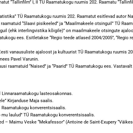
atut “Tallinfilm” I, II TÜ Raamatukogu ruumis 202. Raamatu “Tallinf
tatistika” TÜ Raamatukogu ruumis 202. Raamatut esitlevad autor Nata
 raamatuid “Slaavi pisikeeled” ja “Maailmakeele otsinguil” TÜ Raam
uil (ehk interlingvistika kõigile)” on maailmakeele otsingute ajalo
kogu ees. Esitletakse “Regio teede atlased 2004/2005”, “Regio reisiju
Eesti vanausuliste ajaloost ja kultuurist TÜ Raamatukogu ruumis 20
mees Pavel Varunin.
” uusi raamatuid “Naised” ja “Paarid” TÜ Raamatukogu ees. Vastaval
el Linnaraamatukogu lasteosakonnas.
ele” Kirjanduse Maja saalis.
TÜ Raamatukogu konverentsisaalis.
b mu laulud” TÜ Raamatukogu konverentsisaalis.
d – Maimu Veske “Mekafessor” (Antoine de Saint-Exupery “Väikese 