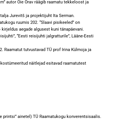
ilm” autor Õie Orav räägib raamatu tekkeloost ja
lja Jurevitš ja projektijuht Ita Serman.
atukogu ruumis 202. “Slaavi pisikeeled” on
o kirjeldus aegade algusest kuni tänapäevani.
hti”, “Eesti reisijuhti jalgratturile”, Lääne-Eesti
2. Raamatut tutvustavad TÜ prof Irina Külmoja ja
t kostümeeritud näitlejad esitavad raamatutest
printsi” ainetel) TÜ Raamatukogu konverentsisaalis.