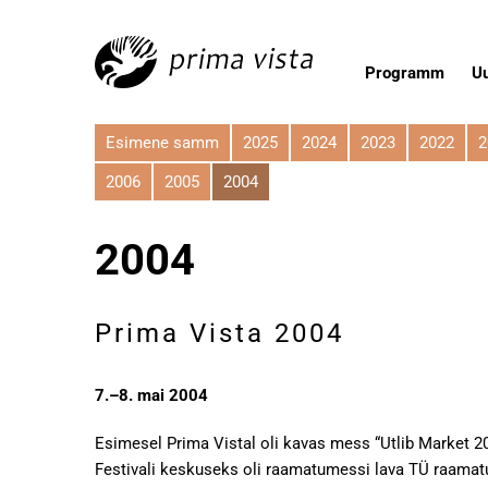
Programm
U
Esimene samm
2025
2024
2023
2022
2
2006
2005
2004
2004
Prima Vista 2004
7.–8. mai 2004
Esimesel Prima Vistal oli kavas mess “Utlib Market 2
Festivali keskuseks oli raamatumessi lava TÜ raamatu