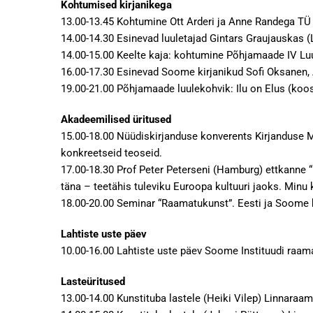
Kohtumised kirjanikega
13.00-13.45 Kohtumine Ott Arderi ja Anne Randega T
14.00-14.30 Esinevad luuletajad Gintars Graujauskas (L
14.00-15.00 Keelte kaja: kohtumine Põhjamaade IV Luu
16.00-17.30 Esinevad Soome kirjanikud Sofi Oksanen, 
19.00-21.00 Põhjamaade luulekohvik: Ilu on Elus (koos
Akadeemilised üritused
15.00-18.00 Nüüdiskirjanduse konverents Kirjanduse M
konkreetseid teoseid.
17.00-18.30 Prof Peter Peterseni (Hamburg) ettkanne “
täna – teetähis tuleviku Euroopa kultuuri jaoks. Minu ku
18.00-20.00 Seminar “Raamatukunst”. Eesti ja Soome 
Lahtiste uste päev
10.00-16.00 Lahtiste uste päev Soome Instituudi raa
Lasteüritused
13.00-14.00 Kunstituba lastele (Heiki Vilep) Linnaraam