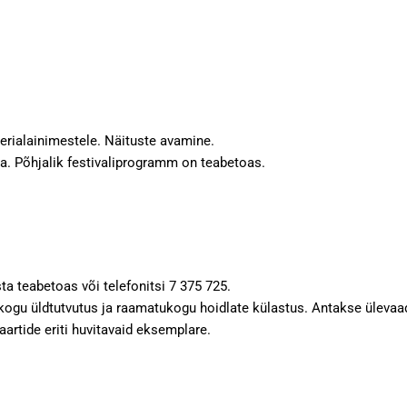
 erialainimestele. Näituste avamine.
a. Põhjalik festivaliprogramm on teabetoas.
a teabetoas või telefonitsi 7 375 725.
u üldtutvutus ja raamatukogu hoidlate külastus. Antakse ülevaad
rtide eriti huvitavaid eksemplare.