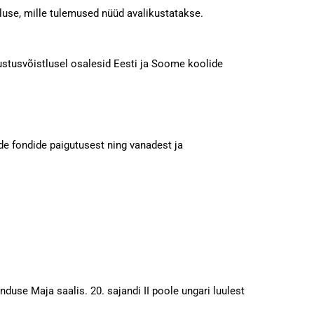
use, mille tulemused nüüd avalikustatakse.
stusvõistlusel osalesid Eesti ja Soome koolide
e fondide paigutusest ning vanadest ja
nduse Maja saalis. 20. sajandi II poole ungari luulest