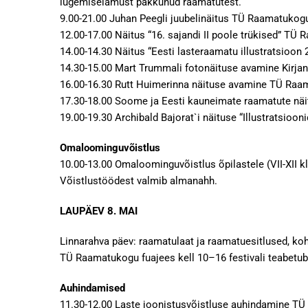
lugemiselamust pakkunud raamatutest.
9.00-21.00 Juhan Peegli juubelinäitus TÜ Raamatukogu 
12.00-17.00 Näitus “16. sajandi II poole trükised” TÜ
14.00-14.30 Näitus “Eesti lasteraamatu illustratsioon
14.30-15.00 Mart Trummali fotonäituse avamine Kirjan
16.00-16.30 Rutt Huimerinna näituse avamine TÜ Raa
17.30-18.00 Soome ja Eesti kauneimate raamatute näi
19.00-19.30 Archibald Bajorat`i näituse “Illustratsioon
Omaloominguvõistlus
10.00-13.00 Omaloominguvõistlus õpilastele (VII-XII k
Võistlustöödest valmib almanahh.
LAUPÄEV 8. MAI
Linnarahva päev: raamatulaat ja raamatuesitlused, ko
TÜ Raamatukogu fuajees kell 10–16 festivali teabetub
Auhindamised
11.30-12.00 Laste joonistusvõistluse auhindamine T