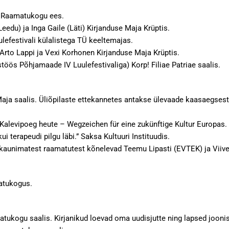
Ü Raamatukogu ees.
eedu) ja Inga Gaile (Läti) Kirjanduse Maja Krüptis.
lefestivali külalistega TÜ keeltemajas.
Arto Lappi ja Vexi Korhonen Kirjanduse Maja Krüptis.
töös Põhjamaade IV Luulefestivaliga) Korp! Filiae Patriae saalis.
aja saalis. Üliõpilaste ettekannetes antakse ülevaade kaasaegsest
Kalevipoeg heute – Wegzeichen für eine zukünftige Kultur Europas.
i terapeudi pilgu läbi.” Saksa Kultuuri Instituudis.
kaunimatest raamatutest kõnelevad Teemu Lipasti (EVTEK) ja Viive
matukogus.
atukogu saalis. Kirjanikud loevad oma uudisjutte ning lapsed joonist