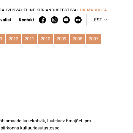
 RAHVUSVAHELINE KIRJANDUSFESTIVAL
PRIMA VISTA
valist
Kontakt
EST
3
2012
2011
2010
2009
2008
2007
põhjamaade luulekohvik, luulelaev Emajõel jpm.
piirkonna kultuuriasutustesse.