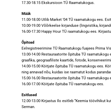
17.30-18.15 Ekskursioon TÜ Raamatukogus.
Müük
11.00-18.00 Utlib Market ’04 TÜ raamatukogu ees. Esi
10.00-19.00 Võõrkeelse kirjanduse (lingvistika, kirj
16.00-17.30 Happy Hour TÜ raamatukogu ees. Kirjast
Õpitoad
Eelregistreerimine TÜ Raamatukogu fuajees Prima Vista
13.00-14.00 Restauraatorite õpituba TÜ raamatukogu 
graafika, geograafiliste kaartide, fotode, konserveer
14.00-15.00 Köitjate õpituba TÜ raamatukogu ees. Köi
ning annavad nõu, kuidas ise raamatut kodus paranda
15.00-16.00 Restauraatorite õpituba TÜ raamatukogu 
16.00-17.00 Köitjate õpituba TÜ raamatukogu ees.
Esitlused
12.00-13.00 Kirjastus Ilo esitleb “Keemia töövihikut 
Serman.