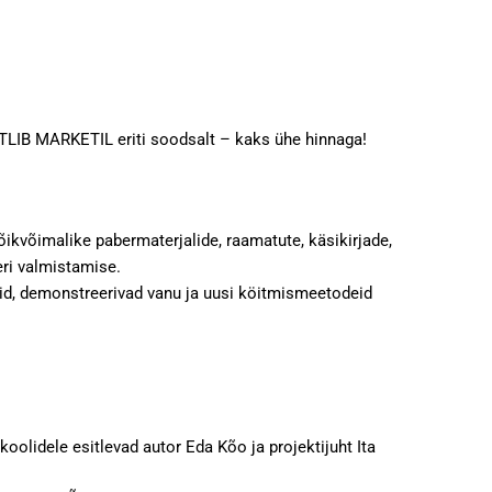
TLIB MARKETIL eriti soodsalt – kaks ühe hinnaga!
kvõimalike pabermaterjalide, raamatute, käsikirjade,
eri valmistamise.
eid, demonstreerivad vanu ja uusi köitmismeetodeid
olidele esitlevad autor Eda Kõo ja projektijuht Ita