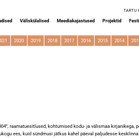
TARTU
udised
Väliskülalised
Meediakajastused
Projektid
Festi
021
2020
2019
2018
2017
2016
2015
2014
201
004”, raamatuesitlused, kohtumised kodu- ja välismaa kirjanikega, 
kogu ees, kuid sündmusi jätkus kahel päeval paljudesse kesklinna 