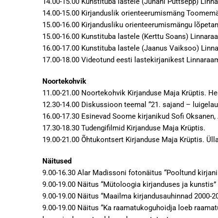
14.00-15.00 Kunstituba lastele (Juhani Püttsepp) Linn
14.00-15.00 Kirjanduslik orienteerumismäng Toomemäel
15.00-16.00 Kirjandusliku orienteerumismängu lõpetam
15.00-16.00 Kunstituba lastele (Kerttu Soans) Linnara
16.00-17.00 Kunstituba lastele (Jaanus Vaiksoo) Linn
17.00-18.00 Videotund eesti lastekirjanikest Linnar
Noortekohvik
11.00-21.00 Noortekohvik Kirjanduse Maja Krüptis. He
12.30-14.00 Diskussioon teemal “21. sajand – luigelaul
16.00-17.30 Esinevad Soome kirjanikud Sofi Oksanen, 
17.30-18.30 Tudengifilmid Kirjanduse Maja Krüptis.
19.00-21.00 Õhtukontsert Kirjanduse Maja Krüptis. Üll
Näitused
9.00-16.30 Alar Madissoni fotonäitus “Pooltund kirja
9.00-19.00 Näitus “Mütoloogia kirjanduses ja kunstis
9.00-19.00 Näitus “Maailma kirjandusauhinnad 2000-2
9.00-19.00 Näitus “Ka raamatukoguhoidja loeb raamatu