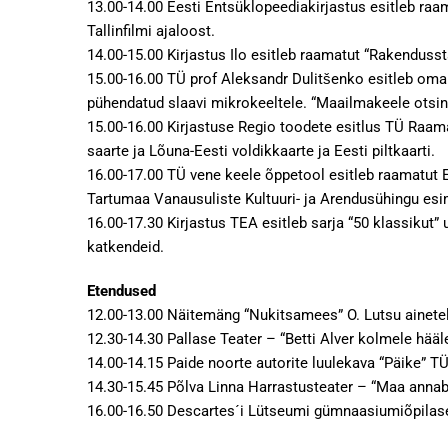
13.00-14.00 Eesti Entsüklopeediakirjastus esitleb raam
Tallinfilmi ajaloost.
14.00-15.00 Kirjastus Ilo esitleb raamatut “Rakenduss
15.00-16.00 TÜ prof Aleksandr Dulitšenko esitleb oma
pühendatud slaavi mikrokeeltele. “Maailmakeele otsing
15.00-16.00 Kirjastuse Regio toodete esitlus TÜ Raamatu
saarte ja Lõuna-Eesti voldikkaarte ja Eesti piltkaarti.
16.00-17.00 TÜ vene keele õppetool esitleb raamatut 
Tartumaa Vanausuliste Kultuuri- ja Arendusühingu esi
16.00-17.30 Kirjastus TEA esitleb sarja “50 klassikut
katkendeid.
Etendused
12.00-13.00 Näitemäng “Nukitsamees” O. Lutsu ainet
12.30-14.30 Pallase Teater – “Betti Alver kolmele hääl
14.00-14.15 Paide noorte autorite luulekava “Päike” 
14.30-15.45 Põlva Linna Harrastusteater – “Maa anna
16.00-16.50 Descartes´i Lütseumi gümnaasiumiõpilase