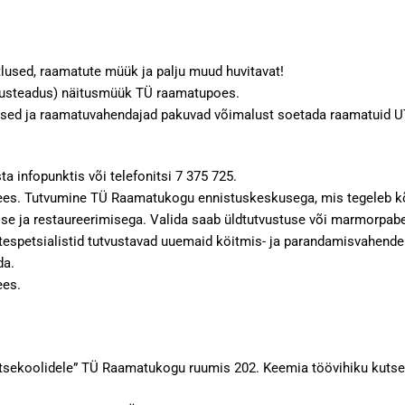
tlused, raamatute müük ja palju muud huvitavat!
andusteadus) näitusmüük TÜ raamatupoes.
used ja raamatuvahendajad pakuvad võimalust soetada raamatuid U
 infopunktis või telefonitsi 7 375 725.
ees. Tutvumine TÜ Raamatukogu ennistuskeskusega, mis tegeleb kõi
imise ja restaureerimisega. Valida saab üldtutvustuse või marmorpab
tespetsialistid tutvustavad uuemaid köitmis- ja parandamisvahend
da.
ees.
kutsekoolidele” TÜ Raamatukogu ruumis 202. Keemia töövihiku kutseko