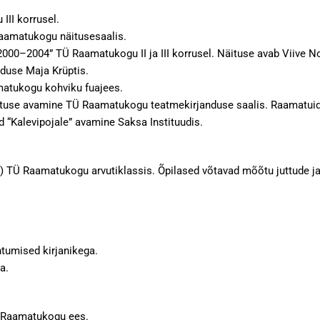
III korrusel.
 Raamatukogu näitusesaalis.
 2000–2004” TÜ Raamatukogu II ja III korrusel. Näituse avab Viive N
duse Maja Krüptis.
matukogu kohviku fuajees.
tuse avamine TÜ Raamatukogu teatmekirjanduse saalis. Raamatuid tu
id “Kalevipojale” avamine Saksa Instituudis.
l) TÜ Raamatukogu arvutiklassis. Õpilased võtavad mõõtu juttude ja
htumised kirjanikega.
a.
Ü Raamatukogu ees.