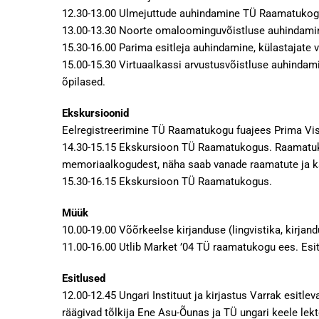
12.30-13.00 Ulmejuttude auhindamine TÜ Raamatukogu e
13.00-13.30 Noorte omaloominguvõistluse auhindamin
15.30-16.00 Parima esitleja auhindamine, külastajat
15.00-15.30 Virtuaalkassi arvustusvõistluse auhinda
õpilased.
Ekskursioonid
Eelregistreerimine TÜ Raamatukogu fuajees Prima Vist
14.30-15.15 Ekskursioon TÜ Raamatukogus. Raamatukog
memoriaalkogudest, näha saab vanade raamatute ja kaa
15.30-16.15 Ekskursioon TÜ Raamatukogus.
Müük
10.00-19.00 Võõrkeelse kirjanduse (lingvistika, kirj
11.00-16.00 Utlib Market ’04 TÜ raamatukogu ees. Esi
Esitlused
12.00-12.45 Ungari Instituut ja kirjastus Varrak esitle
räägivad tõlkija Ene Asu-Õunas ja TÜ ungari keele lek