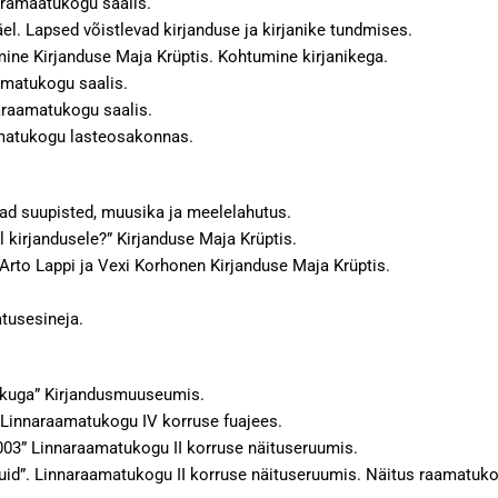
aramaatukogu saalis.
. Lapsed võistlevad kirjanduse ja kirjanike tundmises.
ine Kirjanduse Maja Krüptis. Kohtumine kirjanikega.
amatukogu saalis.
araamatukogu saalis.
aamatukogu lasteosakonnas.
ad suupisted, muusika ja meelelahutus.
 kirjandusele?” Kirjanduse Maja Krüptis.
Arto Lappi ja Vexi Korhonen Kirjanduse Maja Krüptis.
atusesineja.
nikuga” Kirjandusmuuseumis.
” Linnaraamatukogu IV korruse fuajees.
003” Linnaraamatukogu II korruse näituseruumis.
id”. Linnaraamatukogu II korruse näituseruumis. Näitus raamatuko