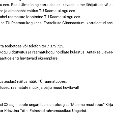
es. Eesti Ulmeühing korraldas sel kevadel ulme lühijuttude võistl
e ja almanahhi esitlus TÜ Raamatukogu ees.
e vahel raamatute loosimine TÜ Raamatukogu ees.
mine TÜ Raamatukogu ees. Forseliuse Gümnaasiumi korraldatud arvu
a teabetoas või telefonitsi 7 375 725.
u üldtutvutus ja raamatukogu hoidlate külastus. Antakse ülevaad
rtide eriti huvitavaid eksemplare.
andusteadus) näitusmüük TÜ raamatupoes.
tlused, raamatute müük ja palju muud huvitavat!
vad XX saj II poole ungari luule antoloogiat “Mu ema must roos” Kirja
tor Krisztina Tóth. Esinevad rahvamuusikud Ungarist.