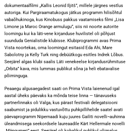
dokumentaalfilmi „Kallis Leonid Iljitš”, millele järgnes vestlus
autoriga. Kui Pargiraamatukogus jätkus programm hilisõhtul
vabaõhukinoga, kus Kinobuss pakkus vaatamiseks filmi „Lisa
Limone ja Maroc Orange armulugu”, siis nii noorte autorite
loomingu kui ka läti-vene kirjanduse huvilistel oli põhjust
suunduda Genialistide klubisse. Klubiprogrammi avas Prima
Vista noortekas, oma loomingut esitasid Eda Ahi, Mare
Sabolotny ja Kelly Turk ning debüütkogu esitles Indrek Lõbus.
Seejärel algas klubi saalis Läti venekeelse kirjandusrühmituse
„Orbita” kava, mis lummas publikut sõna ja heli ebatavalise
põiminguga.
Peaaegu algusaegadest saati on Prima Vista laienenud igal
aastal üheks päevaks ka mõnda teise linna — tänavuseks
partnerlinnaks oli Valga, kus pärast festivali delegatsiooni
saabumist ja pidulikku vastuvõttu puhkpillihelide saatel avati
päevaprogramm Nipernaadi kuju juures Gailiti novelli¬auhinna
üleandmisega seekordsele laureaadile Kärt Hellermale novelli
„Mängumeri” eest. Seejärel oli kohalikul publikul võimalus