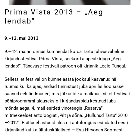
Prima Vista 2013 – „Aeg
lendab“
9.–12. mai 2013
9.—12. maini toimus kümnendat korda Tartu rahvusvaheline
kirjandusfestival Prima Vista, seekord alapealkirjaga „Aeg
lendab!”. Tänavuse festivali patroon oli kirjanik Leelo Tungal.
Sellest, et festival on kümne aasta jooksul kasvanud nii
ruumis kui ka ajas, andsid tunnistust juba aprillis hoo sisse
saanud eelsündmused, mis jätkusid ka maikuus, nii et festivali
põhiprogrammi alguseks oli kirjanduspidu kestnud juba
mõnda aega. 4. mail esitleti vinoteegis „Reserva”
mitmekeelset antoloogiat „Pilt ja sõna. „Hullunud Tartu” 2010
—2012”. Esitlusel astusid üles nii antoloogias esindatud eesti
kirjanikud kui ka üllatuskülalised — Esa Hirvonen Soomest