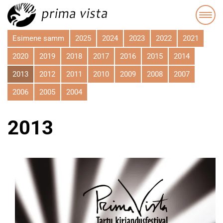
Esimene samm
2025
2024
2023
2022
2021
2020
2019
2018
2017
2016
2015
2014
2013
2012
2011
2010
2009
2008
2007
2006
2005
2004
2013