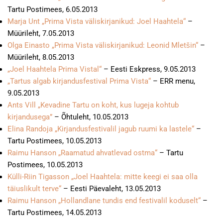
Tartu Postimees, 6.05.2013
Marja Unt „Prima Vista väliskirjanikud: Joel Haahtela“
–
Müürileht, 7.05.2013
Olga Einasto „Prima Vista väliskirjanikud: Leonid Mletšin“
–
Müürileht, 8.05.2013
„Joel Haahtela Prima Vistal“
– Eesti Eskpress, 9.05.2013
„Tartus algab kirjandusfestival Prima Vista“
– ERR menu,
9.05.2013
Ants Vill „Kevadine Tartu on koht, kus lugeja kohtub
kirjandusega”
– Õhtuleht, 10.05.2013
Elina Randoja „Kirjandusfestivalil jagub ruumi ka lastele“
–
Tartu Postimees, 10.05.2013
Raimu Hanson „Raamatud ahvatlevad ostma“
– Tartu
Postimees, 10.05.2013
Külli-Riin Tigasson „Joel Haahtela: mitte keegi ei saa olla
täiuslikult terve“
– Eesti Päevaleht, 13.05.2013
Raimu Hanson „Hollandlane tundis end festivalil koduselt“
–
Tartu Postimees, 14.05.2013