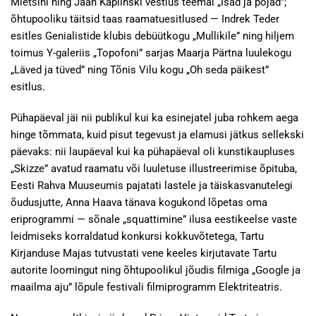
Mletšini ning Jaan Kaplinski vestlus teemal „Isad ja pojad”;
õhtupooliku täitsid taas raamatuesitlused — Indrek Teder
esitles Genialistide klubis debüütkogu „Mullikile” ning hiljem
toimus Y-galeriis „Topofoni” sarjas Maarja Pärtna luulekogu
„Läved ja tüved” ning Tõnis Vilu kogu „Oh seda päikest”
esitlus.
Pühapäeval jäi nii publikul kui ka esinejatel juba rohkem aega
hinge tõmmata, kuid pisut tegevust ja elamusi jätkus sellekski
päevaks: nii laupäeval kui ka pühapäeval oli kunstikaupluses
„Skizze” avatud raamatu või luuletuse illustreerimise õpituba,
Eesti Rahva Muuseumis pajatati lastele ja täiskasvanutelegi
õudusjutte, Anna Haava tänava kogukond lõpetas oma
eriprogrammi — sõnale „squattimine” ilusa eestikeelse vaste
leidmiseks korraldatud konkursi kokkuvõtetega, Tartu
Kirjanduse Majas tutvustati vene keeles kirjutavate Tartu
autorite loomingut ning õhtupoolikul jõudis filmiga „Google ja
maailma aju” lõpule festivali filmiprogramm Elektriteatris.