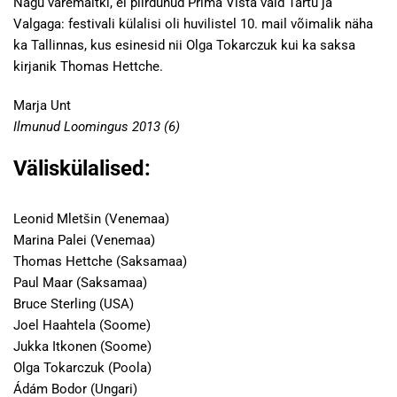
Nagu varemaltki, ei piirdunud Prima Vista vaid Tartu ja
Valgaga: festivali külalisi oli huvilistel 10. mail võimalik näha
ka Tallinnas, kus esinesid nii Olga Tokarczuk kui ka saksa
kirjanik Thomas Hettche.
Marja Unt
Ilmunud Loomingus 2013 (6)
Väliskülalised:
Leonid Mletšin (Venemaa)
Marina Palei (Venemaa)
Thomas Hettche (Saksamaa)
Paul Maar (Saksamaa)
Bruce Sterling (USA)
Joel Haahtela (Soome)
Jukka Itkonen (Soome)
Olga Tokarczuk (Poola)
Ádám Bodor (Ungari)