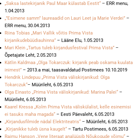
„Saksa lastekirjanik Paul Maar külastab Eestit“
– ERR menu,
1.04.2013
„”Esimene samm” laureaadid on Lauri Leet ja Marie Verdei”
–
ERR menu, 30.04.2013
Riina Tobias „Mari Vallik võitis Prima Vista
kirjanikudebüüdiauhinna”
– Lääne Elu, 1.05.2013
Mari Klein „Tartus tuleb kirjandusfestival Prima Vista”
–
Õpetajate Leht, 2.05.2013
Kätlin Kaldmaa „Olga Tokarczuk: kirjanik peab oskama kuulata
inimest”
– 2013.a mai, taasavaldatud Postimees 10.10.2019
Hendrik Lindepuu „Prima Vista väliskirjanikud: Olga
Tokarczuk“
– Müürileht, 6.05.2013
Olga Einasto „Prima Vista väliskirjanikud: Marina Palei“
–
Müürileht, 6.05.2013
Kaarel Kressa „Kolm Prima Vista väliskülalist, kelle esinemisi
ei tasuks maha magada“
– Eesti Päevaleht, 6.05.2013
„Kirjandusfilmide nädal Elektriteatris“
– Müürileht, 6.05.2013
„Kirjanikke tuleb üsna kaugelt“
– Tartu Postimees, 6.05.2013
Raimu Hanson „Vene literaat analüüsib Nõukogude võimu“
–