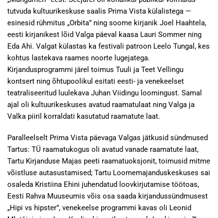
tutvuda kultuurikeskuse saalis Prima Vista külalistega —
esinesid rühmitus „Orbita” ning soome kirjanik Joel Haahtela,
eesti kirjanikest lõid Valga päeval kaasa Lauri Sommer ning
Eda Ahi. Valgat külastas ka festivali patroon Leelo Tungal, kes
kohtus lastekava raames noorte lugejatega.
Kirjandusprogrammi järel toimus Tuuli ja Teet Vellingu
kontsert ning õhtupoolikul esitati eesti- ja venekeelset
teatraliseeritud luulekava Juhan Viidingu loomingust. Samal
ajal oli kultuurikeskuses avatud raamatulaat ning Valga ja
Valka piiril korraldati kasutatud raamatute laat.
Paralleelselt Prima Vista päevaga Valgas jätkusid sündmused
Tartus: TÜ raamatukogus oli avatud vanade raamatute laat,
Tartu Kirjanduse Majas peeti raamatuoksjonit, toimusid mitme
võistluse autasustamised; Tartu Loomemajanduskeskuses sai
osaleda Kristiina Ehini juhendatud loovkirjutamise töötoas,
Eesti Rahva Muuseumis võis osa saada kirjandussündmusest
„Hipi vs hipster”, venekeelse programmi kavas oli Leonid