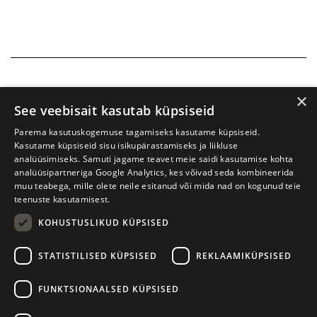
×
See veebisait kasutab küpsiseid
Parema kasutuskogemuse tagamiseks kasutame küpsiseid.
Kasutame küpsiseid sisu isikupärastamiseks ja liikluse
analüüsimiseks. Samuti jagame teavet meie saidi kasutamise kohta
analüüsipartneriga Google Analytics, kes võivad seda kombineerida
muu teabega, mille olete neile esitanud või mida nad on kogunud teie
teenuste kasutamisest.
KOHUSTUSLIKUD KÜPSISED
Prima Vista kirjandusfestival
W. Struve 1, Tartu 50091
STATISTILISED KÜPSISED
REKLAAMIKÜPSISED
+372 7427079
+372 56906836
FUNKTSIONAALSED KÜPSISED
info@kirjandusfestival.tartu.ee
Kontaktid