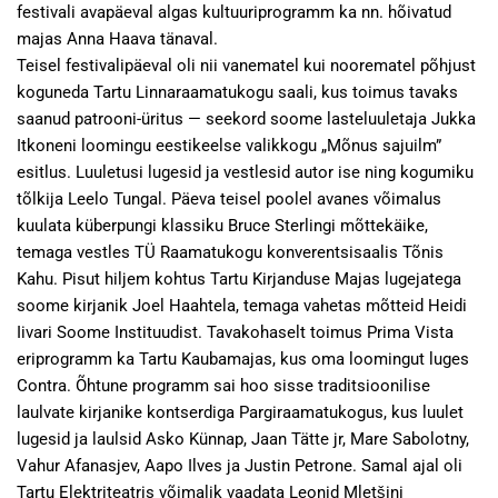
festivali avapäeval algas kultuuriprogramm ka nn. hõivatud
majas Anna Haava tänaval.
Teisel festivalipäeval oli nii vanematel kui noorematel põhjust
koguneda Tartu Linnaraamatukogu saali, kus toimus tavaks
saanud patrooni-üritus — seekord soome lasteluuletaja Jukka
Itkoneni loomingu eestikeelse valikkogu „Mõnus sajuilm”
esitlus. Luuletusi lugesid ja vestlesid autor ise ning kogumiku
tõlkija Leelo Tungal. Päeva teisel poolel avanes võimalus
kuulata küberpungi klassiku Bruce Sterlingi mõttekäike,
temaga vestles TÜ Raamatukogu konverentsisaalis Tõnis
Kahu. Pisut hiljem kohtus Tartu Kirjanduse Majas lugejatega
soome kirjanik Joel Haahtela, temaga vahetas mõtteid Heidi
Iivari Soome Instituudist. Tavakohaselt toimus Prima Vista
eriprogramm ka Tartu Kaubamajas, kus oma loomingut luges
Contra. Õhtune programm sai hoo sisse traditsioonilise
laulvate kirjanike kontserdiga Pargiraamatukogus, kus luulet
lugesid ja laulsid Asko Künnap, Jaan Tätte jr, Mare Sabolotny,
Vahur Afanasjev, Aapo Ilves ja Justin Petrone. Samal ajal oli
Tartu Elektriteatris võimalik vaadata Leonid Mletšini