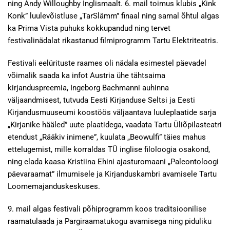
ning Andy Willoughby Inglismaalt. 6. mail toimus klubis „Kink
Konk” luulevõistluse „TarSlämm” finaal ning samal õhtul algas
ka Prima Vista puhuks kokkupandud ning tervet
festivalinädalat rikastanud filmiprogramm Tartu Elektriteatris.
Festivali eelürituste raames oli nädala esimestel päevadel
võimalik saada ka infot Austria ühe tähtsaima
kirjanduspreemia, Ingeborg Bachmanni auhinna
väljaandmisest, tutvuda Eesti Kirjanduse Seltsi ja Eesti
Kirjandusmuuseumi koostöös väljaantava luuleplaatide sarja
„Kirjanike hääled” uute plaatidega, vaadata Tartu Üliõpilasteatri
etendust „Rääkiv inimene”, kuulata „Beowulfi” täies mahus
ettelugemist, mille korraldas TÜ inglise filoloogia osakond,
ning elada kaasa Kristiina Ehini ajasturomaani „Paleontoloogi
päevaraamat” ilmumisele ja Kirjanduskambri avamisele Tartu
Loomemajanduskeskuses.
9. mail algas festivali põhiprogramm koos traditsioonilise
raamatulaada ja Pargiraamatukogu avamisega ning piduliku