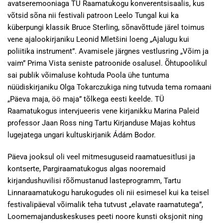
avatseremooniaga TÜ Raamatukogu konverentsisaalis, kus
võtsid sõna nii festivali patroon Leelo Tungal kui ka
küberpungi klassik Bruce Sterling, sõnavõttude järel toimus
vene ajalookirjaniku Leonid Mletšini loeng „Ajalugu kui
poliitika instrument”. Avamisele järgnes vestlusring „Võim ja
vaim” Prima Vista seniste patroonide osalusel. Õhtupoolikul
sai publik võimaluse kohtuda Poola ühe tuntuma
nüüdiskirjaniku Olga Tokarczukiga ning tutvuda tema romaani
„Päeva maja, öö maja” tõlkega eesti keelde. TÜ
Raamatukogus intervjueeris vene kirjanikku Marina Paleid
professor Jaan Ross ning Tartu Kirjanduse Majas kohtus
lugejatega ungari kultuskirjanik Ádám Bodor.
Päeva jooksul oli veel mitmesuguseid raamatuesitlusi ja
kontserte, Pargiraamatukogus algas nooremaid
kirjandushuvilisi rõõmustanud lasteprogramm, Tartu
Linnaraamatukogu harukogudes oli nii esimesel kui ka teisel
festivalipäeval võimalik teha tutvust „elavate raamatutega”,
Loomemajanduskeskuses peeti noore kunsti oksjonit ning